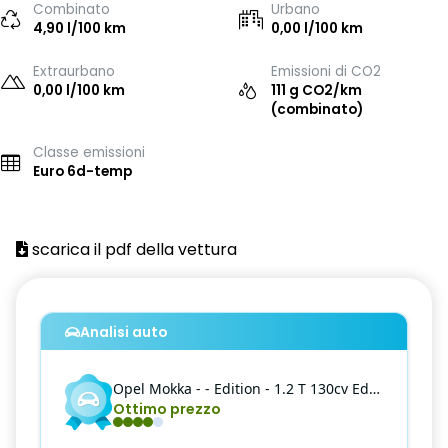
Combinato
Urbano
4,90 l/100 km
0,00 l/100 km
Extraurbano
Emissioni di CO2
0,00 l/100 km
111 g CO2/km
(combinato)
Classe emissioni
Euro 6d-temp
scarica il pdf della vettura
Analisi auto
Opel
Mokka
- - Edition - 1.2 T 130cv Edition AT8 S&S
Ottimo prezzo