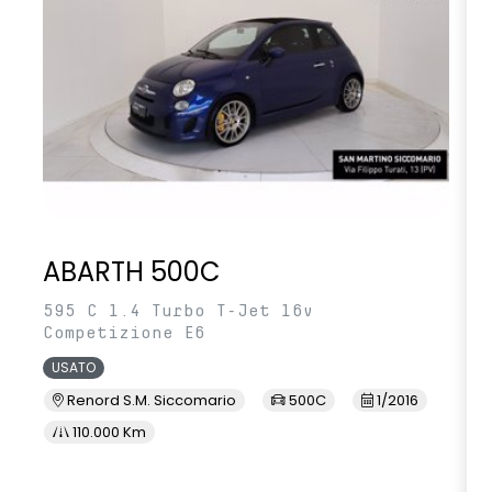
ABARTH 500C
595 C 1.4 Turbo T-Jet 16v
Competizione E6
USATO
Renord S.M. Siccomario
500C
1/2016
110.000 Km