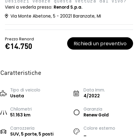
Desideri vedere questa vettura dal vivo?
Vieni a vederla presso:
Renord S.p.a.
Via Monte Abetone, 5 - 20021 Baranzate, MI
Prezzo Renord
Richiedi un preventivo
€14.750
Caratteristiche
Tipo di veicolo
Data Imm.
Usata
4/2022
Chilometri
Garanzia
51.163 km
Renew Gold
Carrozzeria
Colore esterno
SUV, 5 porte, 5 posti
_