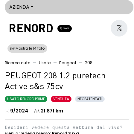
AZIENDA
Sedi
Mostra le 14 foto
Ricerca auto
Usate
Peugeot
208
PEUGEOT 208 1.2 puretech
Active s&s 75cv
USATO RENORD PRIME
VENDUTA
NEOPATENTATI
9/2024
21.871 km
Desideri vedere questa vettura dal vivo?
Vieni a vederla presso:
Renord S.p.a.