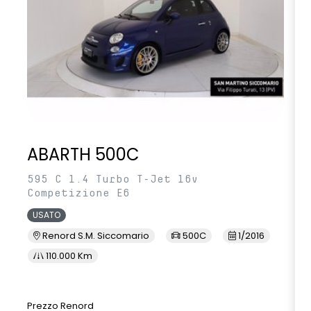
ABARTH 500C
595 C 1.4 Turbo T-Jet 16v
Competizione E6
USATO
Renord S.M. Siccomario
500C
1/2016
110.000 Km
Prezzo Renord