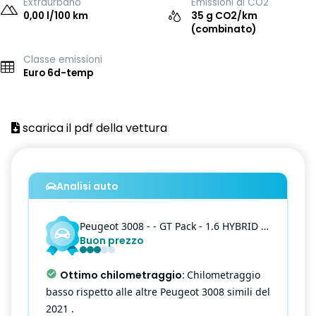
Extraurbano
Emissioni di CO2
0,00 l/100 km
35 g CO2/km
(combinato)
Classe emissioni
Euro 6d-temp
scarica il pdf della vettura
Analisi auto
Peugeot
3008
- - GT Pack - 1.6 HYBRID PHEV 225cv GT Pack e-EAT8
Buon prezzo
Ottimo chilometraggio
:
Chilometraggio
basso rispetto alle altre Peugeot 3008 simili del
2021 .