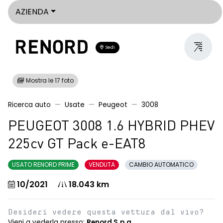
AZIENDA
Sedi
Mostra le 17 foto
Ricerca auto
Usate
Peugeot
3008
PEUGEOT 3008 1.6 HYBRID PHEV
225cv GT Pack e-EAT8
USATO RENORD PRIME
VENDUTA
CAMBIO AUTOMATICO
10/2021
18.043 km
Desideri vedere questa vettura dal vivo?
Vieni a vederla presso:
Renord S.p.a.