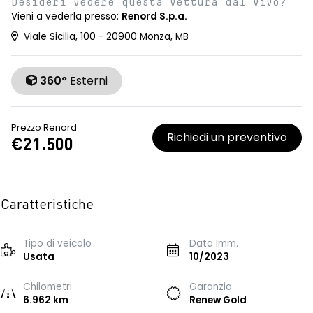
Desideri vedere questa vettura dal vivo?
Vieni a vederla presso:
Renord S.p.a.
Viale Sicilia, 100 - 20900 Monza, MB
360°
Esterni
Prezzo Renord
Richiedi un preventivo
€21.500
Caratteristiche
Tipo di veicolo
Data Imm.
Usata
10/2023
Chilometri
Garanzia
6.962 km
Renew Gold