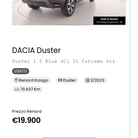
DACIA Duster
Duster 1.5 Blue dCi SL Extreme 4x4
USATO
Renord Inzago
Duster
3/2023
70.637 Km
Prezzo Renord
€19.900