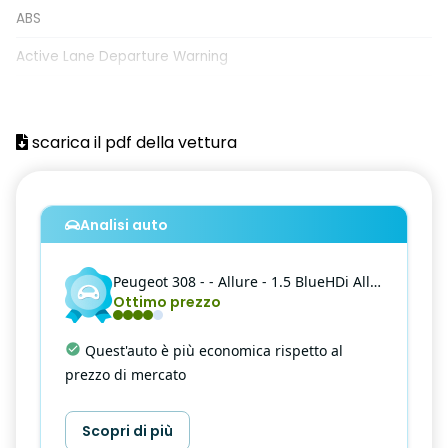
ABS
Active Lane Departure Warning
Active safety brake distance alert
AFU
scarica il pdf della vettura
Air Quality System
Airbag conducente
Analisi auto
Airbag laterali doppi a tendina (due)
Peugeot
308
- - Allure - 1.5 BlueHDi Allure EAT8 S&S
Airbag passeggero (con disattivazione a chiave)
Ottimo prezzo
Alzacristalli anteriori e posteriori elettrici antipizzicamento
con comando sequenziale
Quest'auto è più economica rispetto al
prezzo di mercato
APPOGGIAGOMITI CENTRALE ANTERIORE CON VANO
PORTAOGGETTI
Scopri di più
Appoggiagomiti Centrale Posteriore Con Passaggio Sci