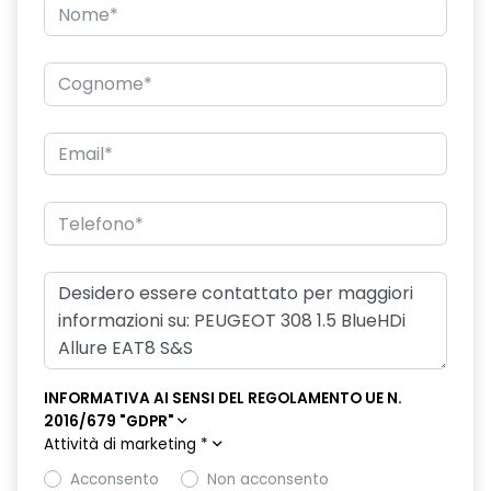
Freno di stazionamento elettrico
Griglia frontale con inserti cromati
High Beam Assist
Hill Assist
Indicatore perdita pressione pneumatici
Interni in misto TEP / tessuto nero mistral falgo
Keyless Start
Kit Gonfiaggio Pneumatici
Maniglie esterne in tinta carrozzeria
Pack visibilità
INFORMATIVA AI SENSI DEL REGOLAMENTO UE N.
Peugeot i-cockpit con head up digital display 10"
2016/679 "GDPR"
Attività di marketing
*
Peugeot i-connect advanced
Acconsento
Non acconsento