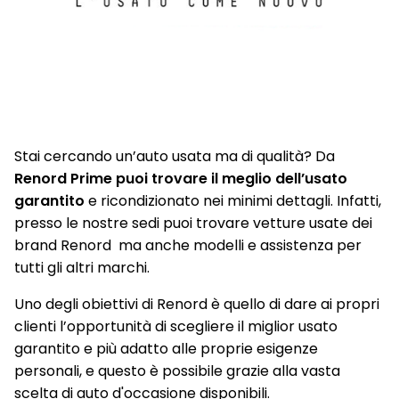
Sedili Conducente E Passeggero Regolabili In Altezza
SEDILI POSTERIORI RIBALTABILI 2/3 - 1/3
Selettore modalità di guida (eco su cambio manuale, eco /
sport su cambio EAT8)
Sensori Di Parcheggio Posteriori
Stai cercando un’auto usata ma di qualità? Da
Speedcam
Renord Prime puoi trovare il meglio dell’usato
Terminali di scarico posteriori cromati
garantito
e ricondizionato nei minimi dettagli. Infatti,
presso le nostre sedi puoi trovare vetture usate dei
Touchscreen centrale capacitivo da 10''
brand Renord ma anche modelli e assistenza per
Traffic Sign Recognition
tutti gli altri marchi.
Vetri posteriori oscurati
Uno degli obiettivi di Renord è quello di dare ai propri
clienti l’opportunità di scegliere il miglior usato
VISIOPARK (retrocamera 180°)
garantito e più adatto alle proprie esigenze
Volante in pelle multifunzione
personali, e questo è possibile grazie alla vasta
scelta di auto d'occasione disponibili.
Volante regolabile in altezza e profondità