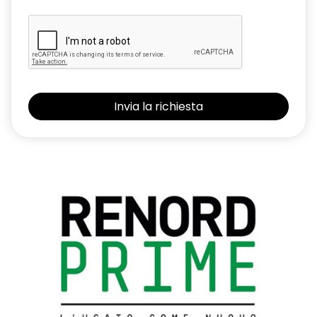
PEUGEOT i-toggles
Presa 12V anteriore
Profili finestrini neri
Quattro maniglie
REF
Regolatore e limitatore di velocità programmabile
Regolazione lombare sedile conducente
Retrovisore interno elettrocromico
Retrovisori esterni regolabili e ripiegabili elettricamente , con
indicatore di direzione a LED
Retrovisori posteriori nero lucido
Rivestimento cielo chiaro