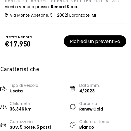
Desideri vedere questa vettura dal vivo?
Vieni a vederla presso:
Renord S.p.a.
Via Monte Abetone, 5 - 20021 Baranzate, MI
Prezzo Renord
Richiedi un preventivo
€17.950
Caratteristiche
Tipo di veicolo
Data Imm.
Usata
4/2023
Chilometri
Garanzia
36.346 km
Renew Gold
Carrozzeria
Colore esterno
SUV, 5 porte, 5 posti
Bianco