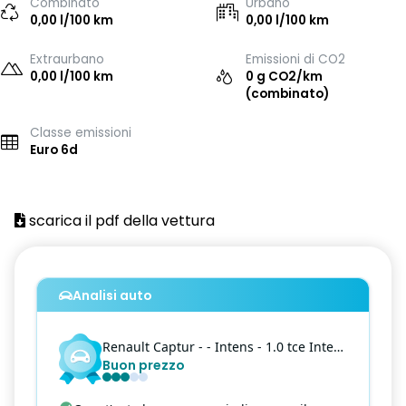
Combinato
Urbano
0,00 l/100 km
0,00 l/100 km
Extraurbano
Emissioni di CO2
0,00 l/100 km
0 g CO2/km
(combinato)
Classe emissioni
Euro 6d
scarica il pdf della vettura
Analisi auto
Renault
Captur
- - Intens - 1.0 tce Intens Gpl 100cv my21
Buon prezzo