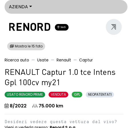
AZIENDA
Sedi
Mostra le 15 foto
Ricerca auto
Usate
Renault
Captur
RENAULT Captur 1.0 tce Intens
Gpl 100cv my21
USATO RENORD PRIME
VENDUTA
GPL
NEOPATENTATI
8/2022
75.000 km
Desideri vedere questa vettura dal vivo?
Vieni a vederla presso:
Renord S.p.a.