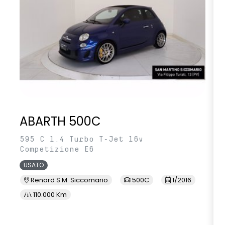
ABARTH 500C
595 C 1.4 Turbo T-Jet 16v
Competizione E6
USATO
Renord S.M. Siccomario
500C
1/2016
110.000 Km