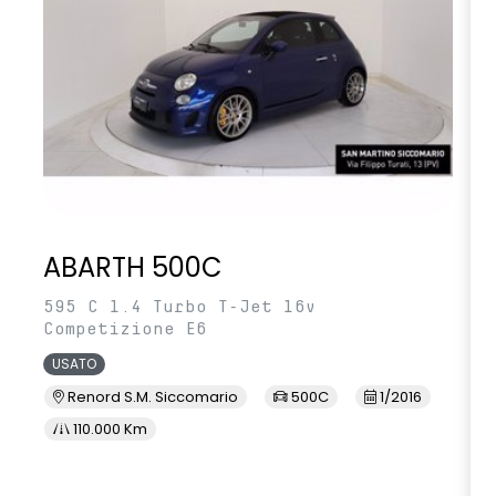
ABARTH 500C
595 C 1.4 Turbo T-Jet 16v
Competizione E6
USATO
Renord S.M. Siccomario
500C
1/2016
110.000 Km