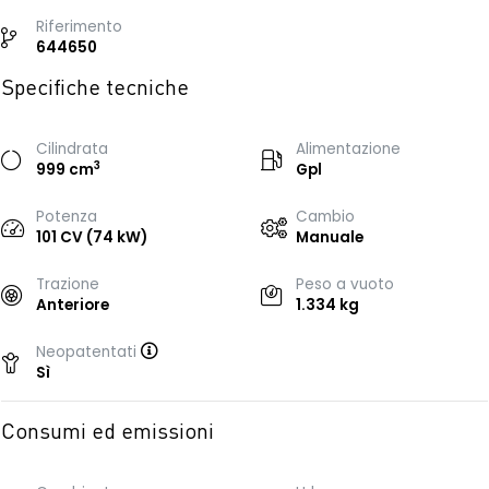
Riferimento
644650
Specifiche tecniche
Cilindrata
Alimentazione
3
999 cm
Gpl
Potenza
Cambio
101 CV (74 kW)
Manuale
Trazione
Peso a vuoto
Anteriore
1.334 kg
Neopatentati
Sì
Consumi ed emissioni