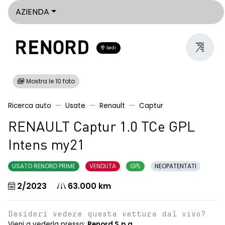
AZIENDA
Sedi
Mostra le 10 foto
Ricerca auto
Usate
Renault
Captur
RENAULT Captur 1.0 TCe GPL
Intens my21
USATO RENORD PRIME
VENDUTA
GPL
NEOPATENTATI
2/2023
63.000 km
Desideri vedere questa vettura dal vivo?
Vieni a vederla presso:
Renord S.p.a.