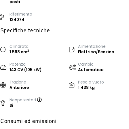
posti
Riferimento
124074
Specifiche tecniche
Cilindrata
Alimentazione
3
1.598 cm
Elettrica/Benzina
Potenza
Cambio
143 CV (105 kW)
Automatico
Trazione
Peso a vuoto
Anteriore
1.438 kg
Neopatentati
Sì
Consumi ed emissioni