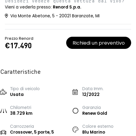
Desideri vedere questa vettura dal vivo?
Vieni a vederla presso:
Renord S.p.a.
Via Monte Abetone, 5 - 20021 Baranzate, MI
Prezzo Renord
Richiedi un preventivo
€17.490
Caratteristiche
Tipo di veicolo
Data Imm.
Usata
12/2022
Chilometri
Garanzia
38.729 km
Renew Gold
Carrozzeria
Colore esterno
Crossover, 5 porte, 5
Blu Marino