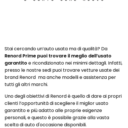
Paraurti posteriore con profili cromati
Parking Camera con sensori di parcheggio anteriori e
posteriori
Piano di carico bagagliaio modulabile
Presa anteriore e posteriore 12V
Stai cercando un’auto usata ma di qualità? Da
Privacy glass
Renord Prime puoi trovare il meglio dell’usato
garantito
e ricondizionato nei minimi dettagli. Infatti,
Profili laterali cristalli Chrome
presso le nostre sedi puoi trovare vetture usate dei
Retrovisore interno fotocromatico
brand Renord ma anche modelli e assistenza per
tutti gli altri marchi.
Retrovisori esterni shiny black con indicatori di direzione a
LED richiudibili elettricamente
Uno degli obiettivi di Renord è quello di dare ai propri
clienti l’opportunità di scegliere il miglior usato
Sedile conducente regolabile in altezza
garantito e più adatto alle proprie esigenze
Sedile passeggero regolabile in altezza
personali, e questo è possibile grazie alla vasta
scelta di auto d'occasione disponibili.
Sedile posteriore frazionabile 1/3 - 2/3 e scorrevole