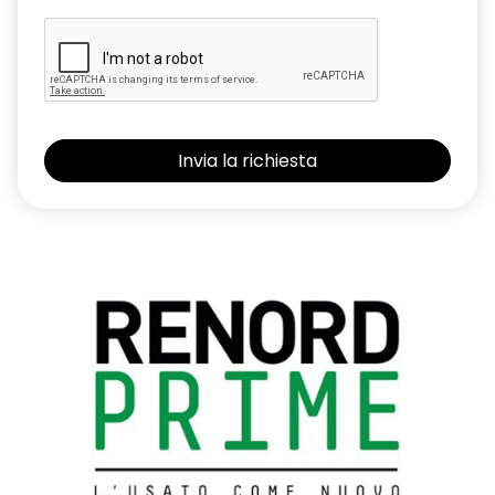
Fari posteriori FULL LED 3D con firma luminosa dinamica C-
SHAPE
Fascia superiore plancia in alluminio spazzolato
Freno di stazionamento elettrico con funzione auto-hold
Kit Riparazione Pneumatici
Lane Departure Warning (avviso superamento linea)
Lane Keep Assist (assistenza al mantenimento della corsia)
Luci diurne FULL LED con firma luminosa dinamica C-SHAPE
Maniglie e paraurti in tinta carrozzeria
Modanature griglia frontale e laterali cromate
Montanti laterali Shiny Black
Multi-Sense