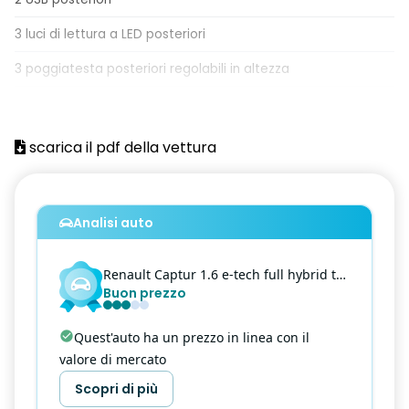
3 luci di lettura a LED posteriori
3 poggiatesta posteriori regolabili in altezza
ABS
Accensione automatica fari
scarica il pdf della vettura
Active Emergency Brake (frenata di emergenza attiva con
riconoscimento pedoni e ciclisti)
Analisi auto
Airbag frontale conducente
Airbag frontale passeggero
Renault
Captur
1.6 e-tech full hybrid techno 145cv auto
Buon prezzo
Airbag laterale a tendina anteriore
Airbag laterale a tendina posteriore
Quest'auto ha un prezzo in linea con il
valore di mercato
Airbag laterale testa-torace conducente
Scopri di più
Airbag laterale testa-torace passeggero