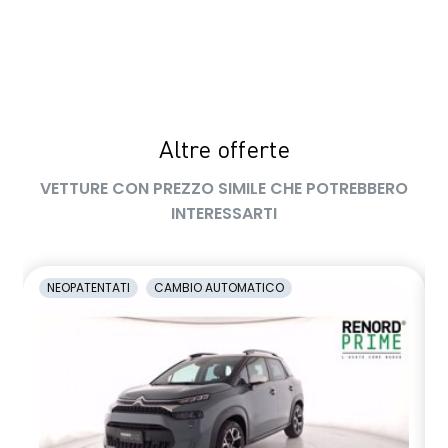
Sellerie con inserti in pelle TEP Black&Light Grey con tasca
posteriore in rete
sensori pioggia
Shark antenna
Altre offerte
Sistema elettronico di controllo della stabilità (ESP)
VETTURE CON PREZZO SIMILE CHE POTREBBERO
Sistema multimediale EASY LINK da 7" con navigazione
INTERESSARTI
Ski anteriore e posteriore Grey
Traffic Sign Recognition (riconoscimento segnali stradali)
NEOPATENTATI
CAMBIO AUTOMATICO
Volante in pelle TEP regolabile in altezza e profondità