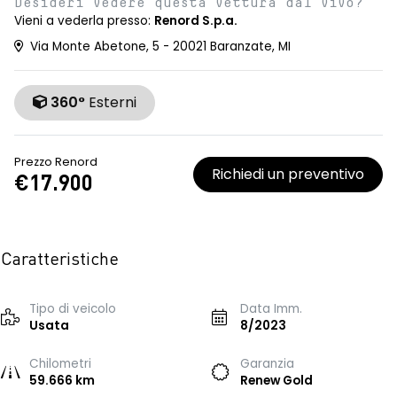
Desideri vedere questa vettura dal vivo?
Vieni a vederla presso:
Renord S.p.a.
Via Monte Abetone, 5 - 20021 Baranzate, MI
360°
Esterni
Prezzo Renord
Richiedi un preventivo
€17.900
Caratteristiche
Tipo di veicolo
Data Imm.
Usata
8/2023
Chilometri
Garanzia
59.666 km
Renew Gold