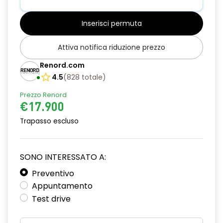
Aletta parasole con specchio
Inserisci permuta
Alzacristalli anteriori elettrici e impulsionali
Attiva notifica riduzione prezzo
Alzacristalli posteriori elettrici
Renord.com
Armonia interna Light Gray
4.5
(
828
totale
)
Assistenza alla frenata di emergenza
Prezzo Renord
€17.900
Assistenza alla partenza in salita
Trapasso escluso
Attacchi ISOFIX posteriori più passeggero anteriore
Cerchi in lega da 17" Diamantati Black Eridis
SONO INTERESSATO A:
Chiusura centralizzata
Preventivo
Cinture Di Sicurezza Anteriori Regolabili In Altezza
Appuntamento
Test drive
Climatizzatore automatico
Commutazione automatica degli abbaglianti/anabbaglianti