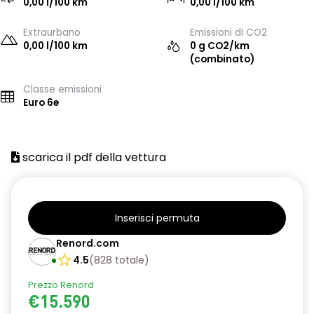
0,00 l/100 km
0,00 l/100 km
Extraurbano
Emissioni di CO2
0,00 l/100 km
0 g CO2/km
(combinato)
Classe emissioni
Euro 6e
scarica il pdf della vettura
Inserisci permuta
Renord.com
4.5
(
828
totale
)
Prezzo Renord
€15.590