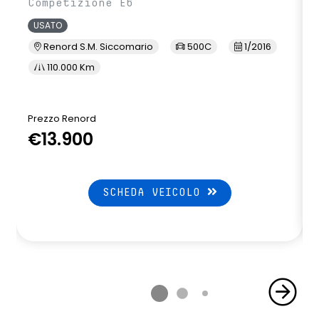
Competizione E6
USATO
Renord S.M. Siccomario
500C
1/2016
110.000 Km
Prezzo Renord
€13.900
SCHEDA VEICOLO