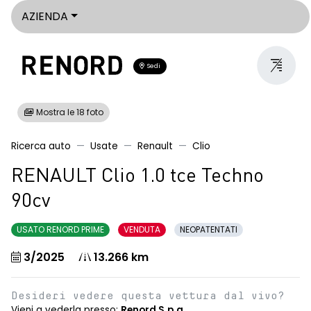
AZIENDA
Sedi
Mostra le 18 foto
Ricerca auto
Usate
Renault
Clio
RENAULT Clio 1.0 tce Techno
90cv
USATO RENORD PRIME
VENDUTA
NEOPATENTATI
3/2025
13.266 km
Desideri vedere questa vettura dal vivo?
Vieni a vederla presso:
Renord S.p.a.