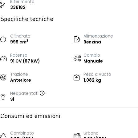
Riferimento
336182
Specifiche tecniche
Cilindrata
Alimentazione
3
999 cm
Benzina
Potenza
Cambio
91 CV (67 kW)
Manuale
Trazione
Peso a vuoto
Anteriore
1.082 kg
Neopatentati
Sì
Consumi ed emissioni
Combinato
Urbano