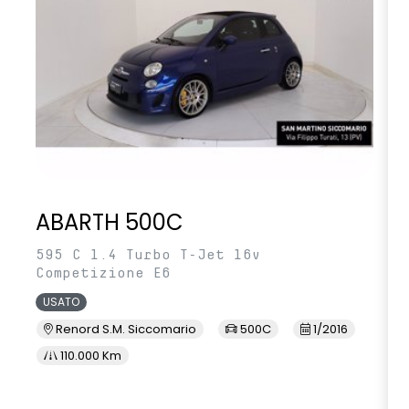
ABARTH 500C
595 C 1.4 Turbo T-Jet 16v
Competizione E6
USATO
Renord S.M. Siccomario
500C
1/2016
110.000 Km