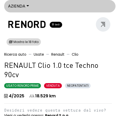
AZIENDA
Sedi
Mostra le 18 foto
Ricerca auto
Usate
Renault
Clio
RENAULT Clio 1.0 tce Techno
90cv
USATO RENORD PRIME
VENDUTA
NEOPATENTATI
4/2025
18.529 km
Desideri vedere questa vettura dal vivo?
Vieni a vederla presso:
Renord S.p.a.