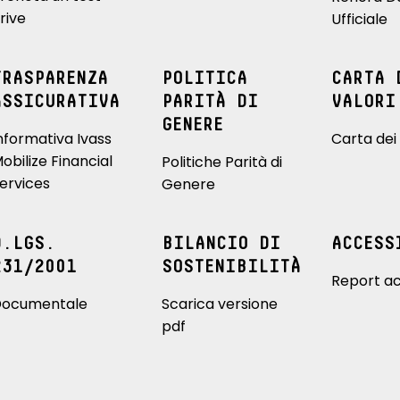
rive
Ufficiale
TRASPARENZA
POLITICA
CARTA 
ASSICURATIVA
PARITÀ DI
VALORI
GENERE
nformativa Ivass
Carta dei 
obilize Financial
Politiche Parità di
ervices
Genere
D.LGS.
BILANCIO DI
ACCESS
231/2001
SOSTENIBILITÀ
Report ac
ocumentale
Scarica versione
pdf