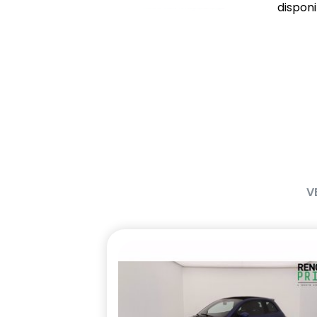
disponib
V