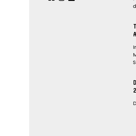
d
I
M
S
D