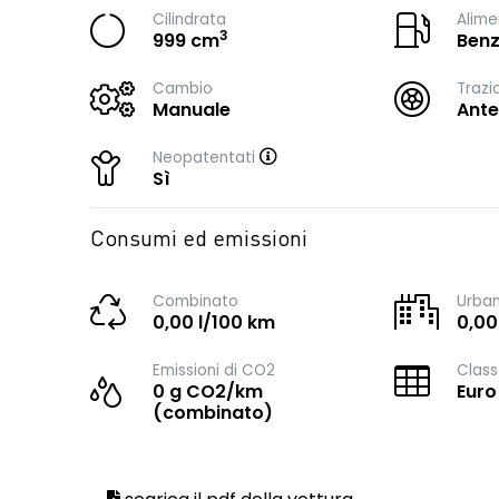
Cilindrata
Alime
3
999 cm
Benz
Cambio
Trazi
Manuale
Ante
Neopatentati
Sì
Consumi ed emissioni
Combinato
Urba
0,00 l/100 km
0,00
Emissioni di CO2
Class
0 g CO2/km
Euro
(combinato)