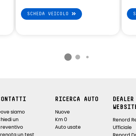
SCHEDA VEICOLO
CONTATTI
RICERCA AUTO
DEALER
WEBSIT
ove siamo
Nuove
hiedi un
Km 0
Renord R
reventivo
Auto usate
Ufficiale
renota un test
Renord D