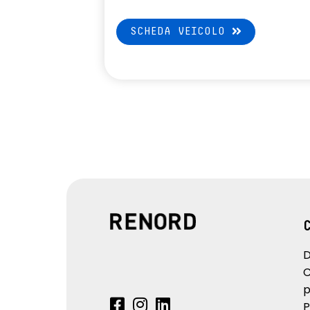
SCHEDA VEICOLO
D
C
p
P