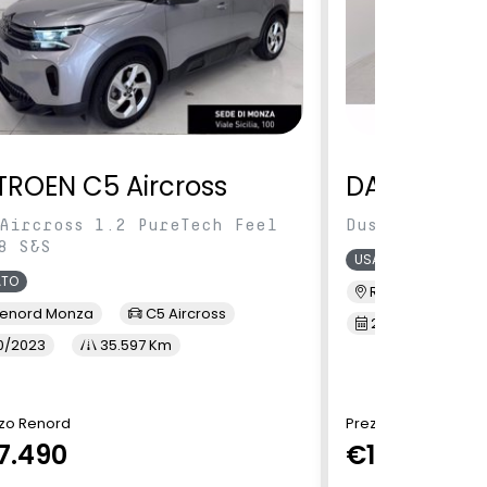
TROEN C5 Aircross
DACIA Dus
Aircross 1.2 PureTech Feel
Duster 1.0 tc
8 S&S
USATO
ATO
Renord S.M. Sic
enord Monza
C5 Aircross
2/2022
3
0/2023
35.597 Km
zo Renord
Prezzo Renord
7.490
€13.900