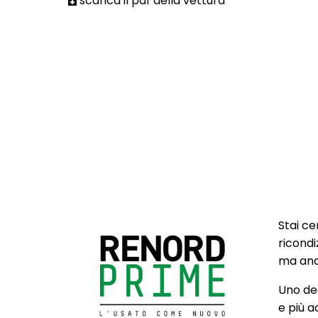
scarica il pdf della vettura
Stai ce
ricondi
ma anch
Uno deg
e più a