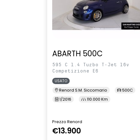
ABARTH 500C
595 C 1.4 Turbo T-Jet 16v
Competizione E6
USATO
Renord S.M. Siccomario
500C
1/2016
110.000 Km
Prezzo Renord
€13.900