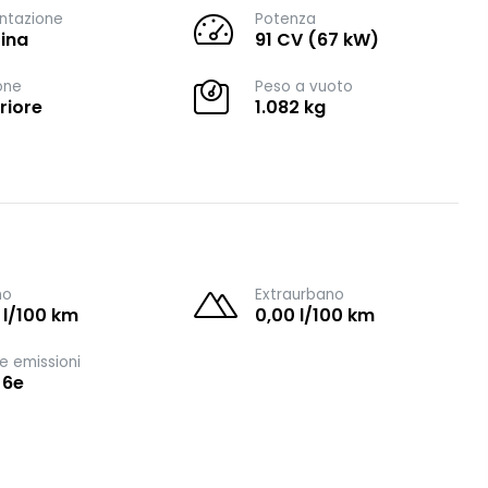
ntazione
Potenza
ina
91 CV (67 kW)
one
Peso a vuoto
riore
1.082 kg
no
Extraurbano
 l/100 km
0,00 l/100 km
e emissioni
 6e