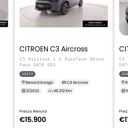
CITROEN C3 Aircross
CI
C3 Aircross 1.2 PureTech Shine
C5 
Pack EAT6 S&S
EAT
USATO
US
Renord Inzago
C3 Aircross
R
3/2022
46.212 Km
1
Prezzo Renord
Prez
€15.900
€1