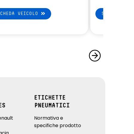
SCHEDA VEICOLO
SCHEDA VEI
ETICHETTE
ES
PNEUMATICI
enault
Normativa e
specifiche prodotto
acia