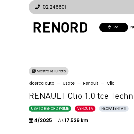
02 248801
N
Sedi
Mostra le 18 foto
Ricerca auto
Usate
Renault
Clio
RENAULT Clio 1.0 tce Techn
USATO RENORD PRIME
VENDUTA
NEOPATENTATI
4/2025
17.529 km