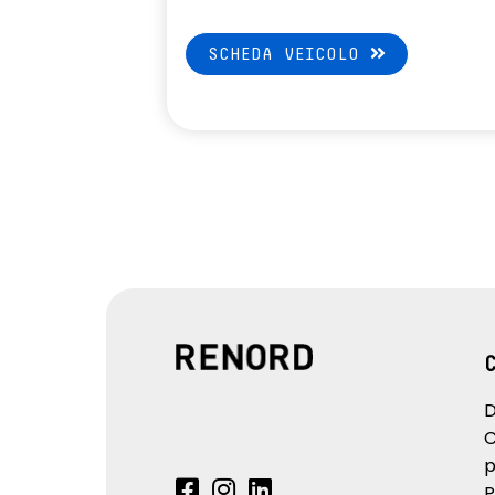
SCHEDA VEICOLO
D
C
p
P