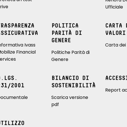
rive
Ufficiale
TRASPARENZA
POLITICA
CARTA 
ASSICURATIVA
PARITÀ DI
VALORI
GENERE
nformativa Ivass
Carta dei 
obilize Financial
Politiche Parità di
ervices
Genere
D.LGS.
BILANCIO DI
ACCESS
231/2001
SOSTENIBILITÀ
Report ac
ocumentale
Scarica versione
pdf
UTILIZZO