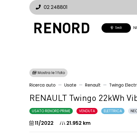
02 248801
N
Sedi
Mostra le 1 foto
Ricerca auto
Usate
Renault
Twingo Electr
RENAULT Twingo 22kWh Vi
USATO RENORD PRIME
VENDUTA
ELETTRICA
NEO
11/2022
21.952 km