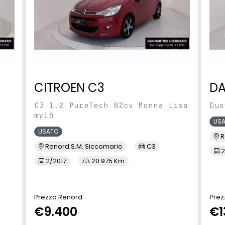
CITROEN C3
DA
C3 1.2 PureTech 82cv Monna Lisa
Dus
my16
US
USATO
R
Renord S.M. Siccomario
C3
2
2/2017
20.975 Km
Prezzo Renord
Prez
€9.400
€1