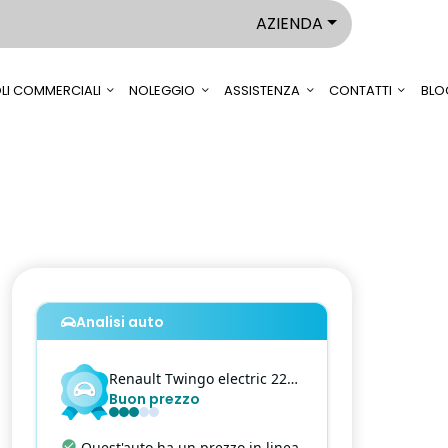
AZIENDA
LI COMMERCIALI
NOLEGGIO
ASSISTENZA
CONTATTI
BLO
Analisi auto
Renault
Twingo
electric 22kwh vibes
Buon prezzo
Quest'auto ha un prezzo in linea