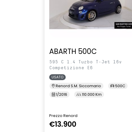
ABARTH 500C
595 C 1.4 Turbo T-Jet 16v
Competizione E6
USATO
Renord S.M. Siccomario
500C
1/2016
110.000 Km
Prezzo Renord
€13.900