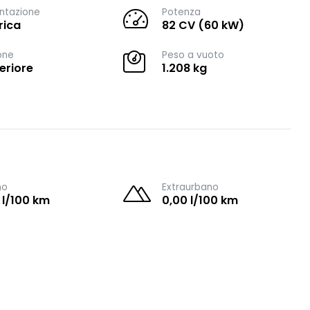
ntazione
Potenza
rica
82 CV (60 kW)
one
Peso a vuoto
eriore
1.208 kg
no
Extraurbano
 l/100 km
0,00 l/100 km