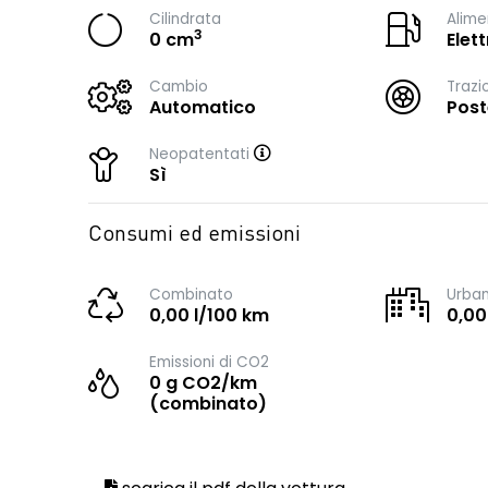
Cilindrata
Alime
3
0 cm
Elett
Cambio
Trazi
Automatico
Post
Neopatentati
Sì
Consumi ed emissioni
Combinato
Urba
0,00 l/100 km
0,00
Emissioni di CO2
0 g CO2/km
(combinato)