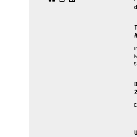
d
I
M
S
D