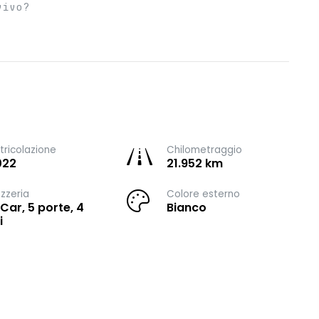
vivo?
ricolazione
Chilometraggio
022
21.952 km
zzeria
Colore esterno
 Car, 5 porte, 4
Bianco
i