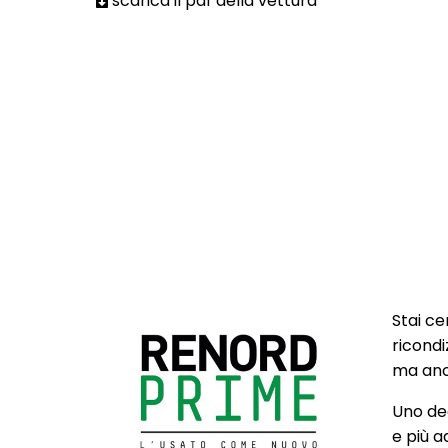
scarica il pdf della vettura
Stai ce
ricondi
ma anch
Uno deg
e più a