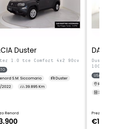
CIA Duster
DACIA Dus
ter 1.0 tce Comfort 4x2 90cv
Duster 1.0 tc
100cv
ATO
USATO
enord S.M. Siccomario
Duster
Renord Baranza
/2022
39.895 Km
3/2023
6
zo Renord
Prezzo Renord
3.900
€14.490