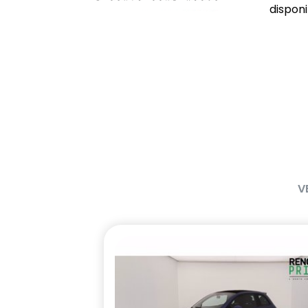
disponib
V