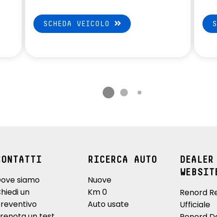
SCHEDA VEICOLO
CONTATTI
RICERCA AUTO
DEALER
WEBSIT
ove siamo
Nuove
hiedi un
Km 0
Renord R
reventivo
Auto usate
Ufficiale
renota un test
Renord D