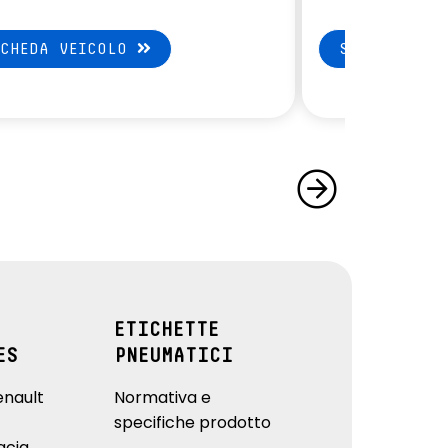
SCHEDA VEICOLO
SCHEDA VEI
ETICHETTE
ES
PNEUMATICI
enault
Normativa e
specifiche prodotto
acia