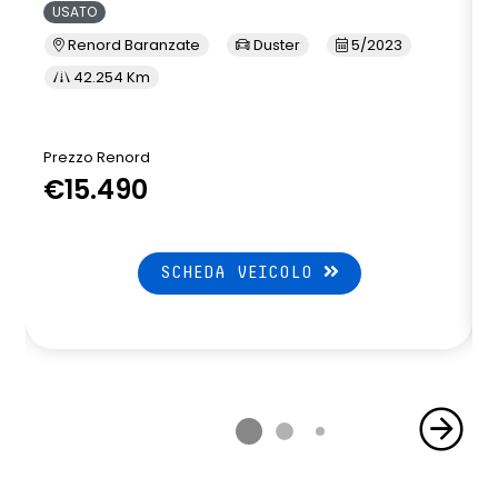
USATO
Renord Baranzate
Duster
5/2023
42.254 Km
Prezzo Renord
P
€15.490
SCHEDA VEICOLO