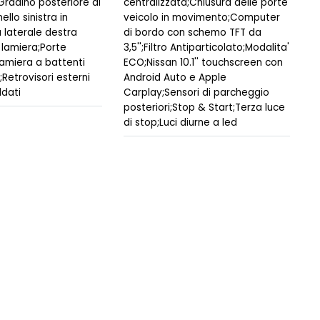
Gradino posteriore di
centralizzata;Chiusura delle porte
llo sinistra in
veicolo in movimento;Computer
 laterale destra
di bordo con schemo TFT da
 lamiera;Porte
3,5'';Filtro Antiparticolato;Modalita'
 lamiera a battenti
ECO;Nissan 10.1'' touchscreen con
°;Retrovisori esterni
Android Auto e Apple
ldati
Carplay;Sensori di parcheggio
posteriori;Stop & Start;Terza luce
di stop;Luci diurne a led