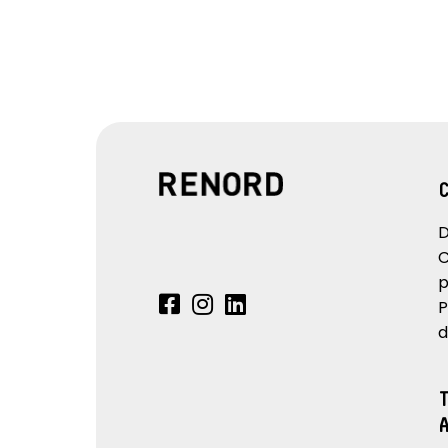
D
C
p
P
d