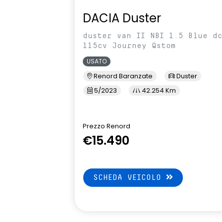
DACIA Duster
duster van II NBI 1.5 Blue d
115cv Journey Qstom
USATO
Renord Baranzate
Duster
5/2023
42.254 Km
Prezzo Renord
€15.490
SCHEDA VEICOLO