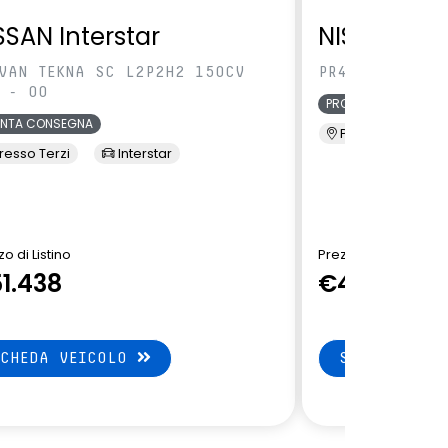
SSAN Interstar
NISSAN Pri
VAN TEKNA SC L2P2H2 150CV
PR4 VAN ACE L
 - 00
PRONTA CONSEGNA
ONTA CONSEGNA
Presso Terzi
resso Terzi
Interstar
o di Listino
Prezzo di Listino
1.438
€42.873
SCHEDA VEICOLO
SCHEDA VEI