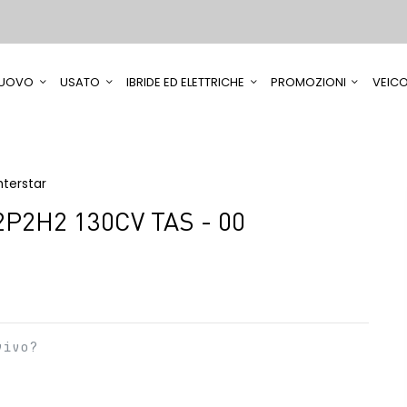
UOVO
USATO
IBRIDE ED ELETTRICHE
PROMOZIONI
VEICO
nterstar
P2H2 130CV TAS - 00
vivo?