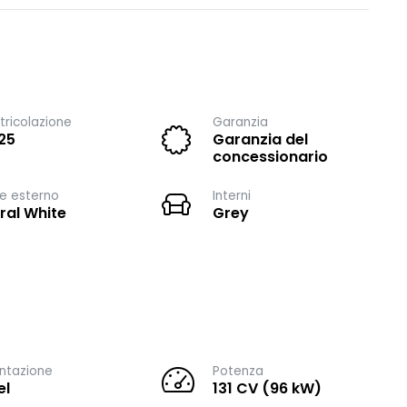
ricolazione
Garanzia
25
Garanzia del
concessionario
e esterno
Interni
ral White
Grey
ntazione
Potenza
el
131 CV (96 kW)