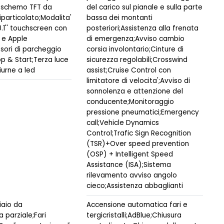
 schemo TFT da
del carico sul pianale e sulla parte
ntiparticolato;Modalita'
bassa dei montanti
.1'' touchscreen con
posteriori;Assistenza alla frenata
 e Apple
di emergenza;Avviso cambio
sori di parcheggio
corsia involontario;Cinture di
op & Start;Terza luce
sicurezza regolabili;Crosswind
iurne a led
assist;Cruise Control con
limitatore di velocita';Avviso di
sonnolenza e attenzione del
conducente;Monitoraggio
pressione pneumatici;Emergency
call;Vehicle Dynamics
Control;Trafic Sign Recognition
(TSR)+Over speed prevention
(OSP) + Intelligent Speed
Assistance (ISA);Sistema
rilevamento avviso angolo
cieco;Assistenza abbaglianti
iaio da
Accensione automatica fari e
a parziale;Fari
tergicristalli;AdBlue;Chiusura