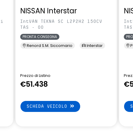
NISSAN Interstar
NI
ci
IntVAN TEKNA SC L2P2H2 150CV
Int
TAS - 00
TAS
PRONTA CONSEGNA
PR
Renord S.M. Siccomario
Interstar
P
Prezzo di Listino
Prezz
€51.438
€5
SCHEDA VEICOLO