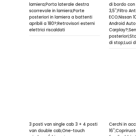
lamiera;Porta laterale destra
di bordo con
scorrevole in lamiera;Porte
3,5'';Filtro A
posteriori in lamiera a battenti
ECO;Nissan 10
apribili a 180?;Retrovisori esterni
Android Auto
elettrici riscaldati
Carplay?;Sen
posteriori;St
di stop;Luci d
3 posti van single cab 3 + 4 posti
Cerchi in acc
van double cab;One-touch
16'';Copriruot