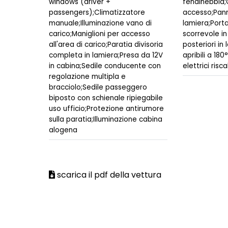
windows (driver +
fendinebbia;
passengers);Climatizzatore
accesso;Panne
manuale;Illuminazione vano di
lamiera;Porta
carico;Maniglioni per accesso
scorrevole in
all'area di carico;Paratia divisoria
posteriori in
completa in lamiera;Presa da 12V
apribili a 180
in cabina;Sedile conducente con
elettrici risca
regolazione multipla e
bracciolo;Sedile passeggero
biposto con schienale ripiegabile
uso ufficio;Protezione antirumore
sulla paratia;Illuminazione cabina
alogena
scarica il pdf della vettura