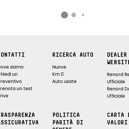
CONTATTI
RICERCA AUTO
DEALER
WEBSIT
ove siamo
Nuove
hiedi un
Km 0
Renord R
reventivo
Auto usate
Ufficiale
renota un test
Renord D
rive
Ufficiale
TRASPARENZA
POLITICA
CARTA 
ASSICURATIVA
PARITÀ DI
VALORI