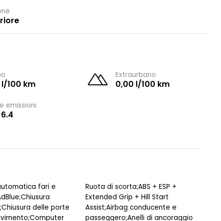
one
riore
no
Extraurbano
 l/100 km
0,00 l/100 km
e emissioni
 6.4
utomatica fari e
Ruota di scorta;ABS + ESP +
;AdBlue;Chiusura
Extended Grip + Hill Start
;Chiusura delle porte
Assist;Airbag conducente e
movimento;Computer
passeggero;Anelli di ancoraggio