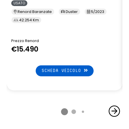
USATO
Renord Baranzate
Duster
5/2023
42.254 Km
Prezzo Renord
P
€15.490
SCHEDA VEICOLO