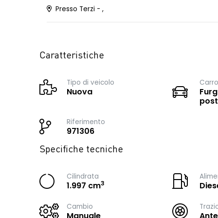
Presso Terzi - ,
Caratteristiche
Tipo di veicolo
Carro
Nuova
Furg
post
Riferimento
971306
Specifiche tecniche
Cilindrata
Alime
3
1.997 cm
Dies
Cambio
Trazi
Manuale
Ante