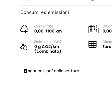
Consumi ed emissioni
Combinato
Urba
0,00 l/100 km
0,00
Emissioni di CO2
Class
0 g CO2/km
Euro
(combinato)
scarica il pdf della vettura