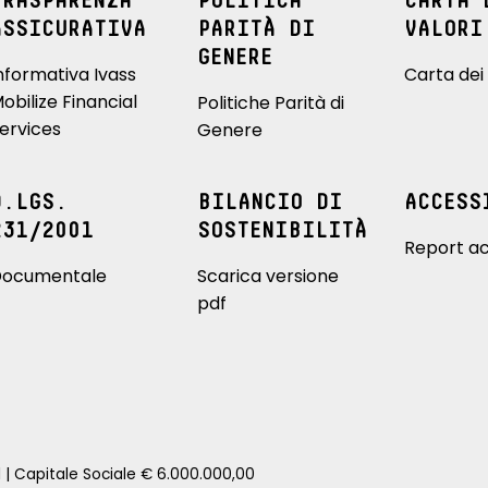
TRASPARENZA
POLITICA
CARTA 
ASSICURATIVA
PARITÀ DI
VALORI
GENERE
nformativa Ivass
Carta dei 
obilize Financial
Politiche Parità di
ervices
Genere
D.LGS.
BILANCIO DI
ACCESS
231/2001
SOSTENIBILITÀ
Report ac
ocumentale
Scarica versione
pdf
1 | Capitale Sociale € 6.000.000,00