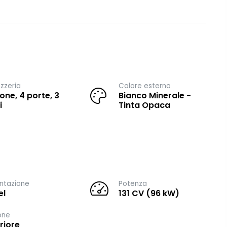
zzeria
Colore esterno
one, 4 porte, 3
Bianco Minerale -
i
Tinta Opaca
ntazione
Potenza
el
131 CV (96 kW)
one
riore