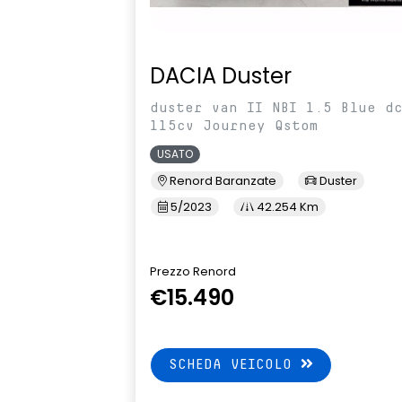
DACIA Duster
duster van II NBI 1.5 Blue d
115cv Journey Qstom
USATO
Renord Baranzate
Duster
5/2023
42.254 Km
Prezzo Renord
€15.490
SCHEDA VEICOLO