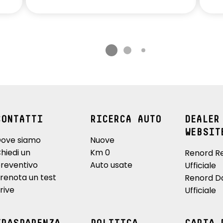
CONTATTI
RICERCA AUTO
DEALER
WEBSIT
ove siamo
Nuove
hiedi un
Km 0
Renord R
reventivo
Auto usate
Ufficiale
renota un test
Renord D
rive
Ufficiale