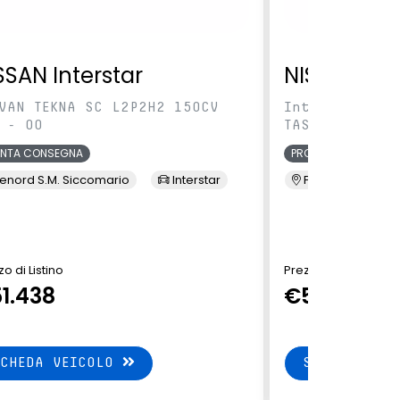
SSAN Interstar
NISSAN Int
VAN TEKNA SC L2P2H2 150CV
IntVAN TEKNA 
 - 00
TAS - 00
ONTA CONSEGNA
PRONTA CONSEGNA
enord S.M. Siccomario
Interstar
Presso Terzi
o di Listino
Prezzo di Listino
1.438
€51.438
SCHEDA VEICOLO
SCHEDA VEI