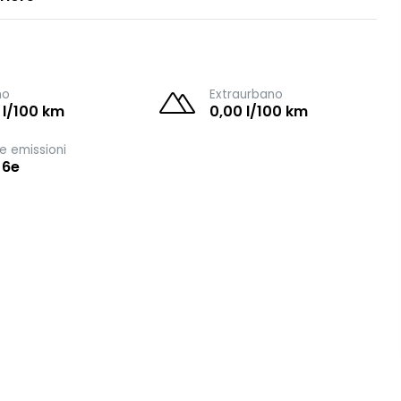
no
Extraurbano
 l/100 km
0,00 l/100 km
e emissioni
 6e