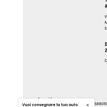
I
M
S
D
Renord S.p.a.
REA Milano 810796 | P.IVA e C.F. 0085818015
Vuoi consegnare la tua auto