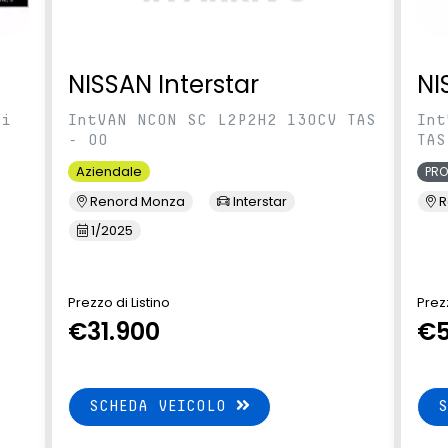
NISSAN Interstar
NI
ci
IntVAN NCON SC L2P2H2 130CV TAS
Int
- 00
TAS
Aziendale
PR
Renord Monza
Interstar
R
1/2025
Prezzo di Listino
Prezz
€31.900
€5
SCHEDA VEICOLO