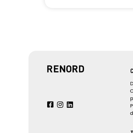
D
C
p
P
d