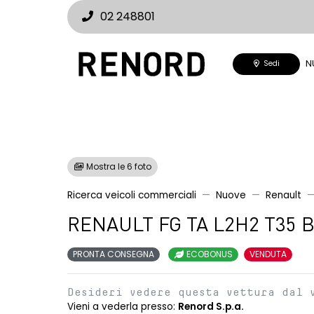
02 248801
N
Sedi
Mostra le 6 foto
Ricerca veicoli commerciali
Nuove
Renault
RENAULT FG TA L2H2 T35 B
PRONTA CONSEGNA
ECOBONUS
VENDUTA
Desideri vedere questa vettura dal 
Vieni a vederla presso:
Renord S.p.a.