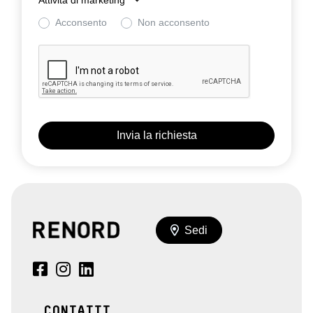
Attività di marketing
*
Acconsento
Non acconsento
Sedi
CONTATTI