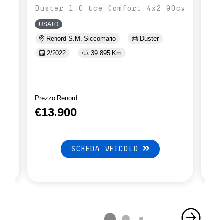
l
Duster 1.0 tce Comfort 4x2 90cv
Du
10
USATO
U
Renord S.M. Siccomario
Duster
2/2022
39.895 Km
Prezzo Renord
Pre
€13.900
€
SCHEDA VEICOLO