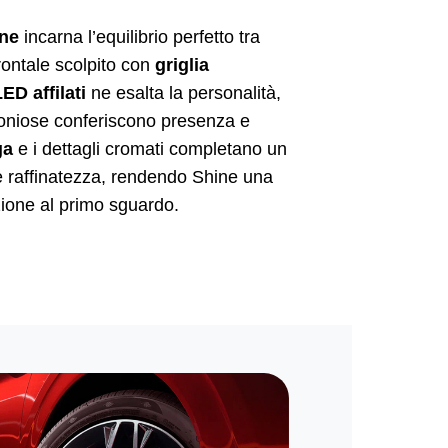
ne
incarna l’equilibrio perfetto tra
frontale scolpito con
griglia
ED affilati
ne esalta la personalità,
oniose conferiscono presenza e
ga
e i dettagli cromati completano un
e raffinatezza, rendendo Shine una
nzione al primo sguardo.