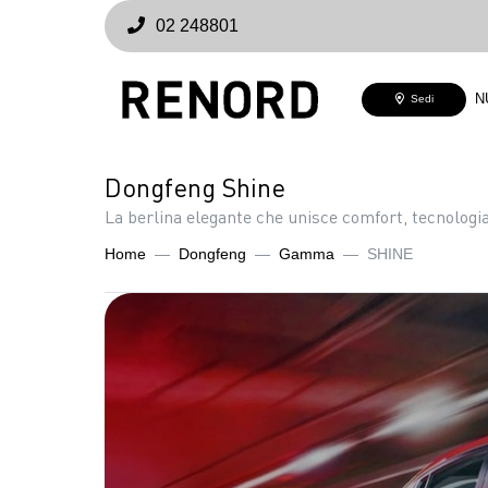
02 248801
N
Sedi
Dongfeng Shine
La berlina elegante che unisce comfort, tecnolog
Home
Dongfeng
Gamma
SHINE