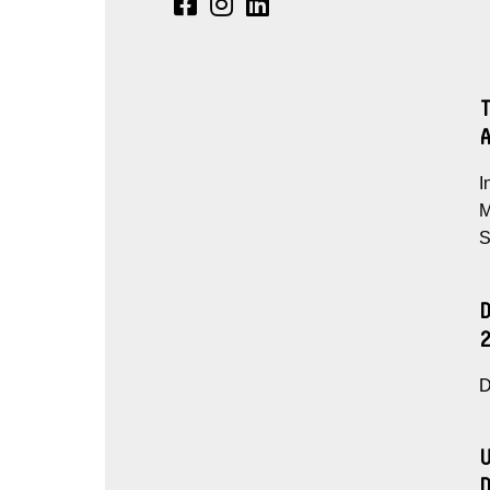
I
M
S
D