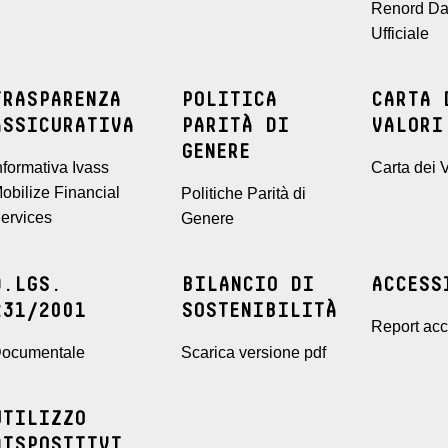
Renord Da
Ufficiale
TRASPARENZA
POLITICA
CARTA 
ASSICURATIVA
PARITÀ DI
VALORI
GENERE
nformativa Ivass
Carta dei V
obilize Financial
Politiche Parità di
ervices
Genere
D.LGS.
BILANCIO DI
ACCESS
231/2001
SOSTENIBILITÀ
Report acce
ocumentale
Scarica versione pdf
UTILIZZO
DISPOSITIVI