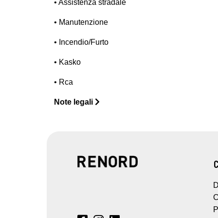
• Assistenza stradale
• Manutenzione
• Incendio/Furto
• Kasko
• Rca
Note legali
D
C
P