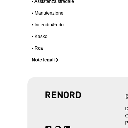
• Assistenza stradale
• Manutenzione
• Incendio/Furto
• Kasko
• Rca
Note legali
D
C
P