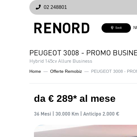
02 248801
N
Sedi
PEUGEOT 3008 - PROMO BUSIN
Hybrid 145cv Allure Business
Home
Offerte Remobiz
PEUGEOT 3008 - PR
da € 289* al mese
36 Mesi |
30.000 Km |
Anticipo 2.000 €