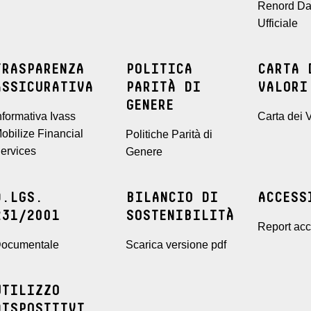
Renord Da
Ufficiale
TRASPARENZA
POLITICA
CARTA 
ASSICURATIVA
PARITÀ DI
VALORI
GENERE
nformativa Ivass
Carta dei V
obilize Financial
Politiche Parità di
ervices
Genere
D.LGS.
BILANCIO DI
ACCESS
231/2001
SOSTENIBILITÀ
Report acce
ocumentale
Scarica versione pdf
UTILIZZO
DISPOSITIVI