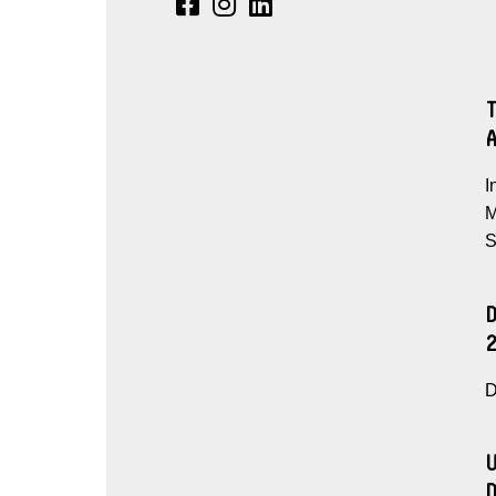
I
M
S
D