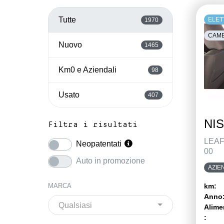
Tutte
ELET
1970
CAMB
Nuovo
1465
Km0 e Aziendali
98
Usato
407
NIS
Filtra i risultati
LEAF
Neopatentati
00
Auto in promozione
AZIE
MARCA
km:
Anno
Qualsiasi
Alime
: