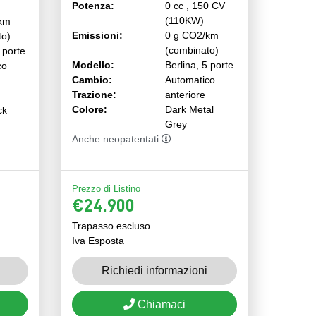
Potenza:
0 cc , 150 CV
(110KW)
km
Emissioni:
0 g CO2/km
to)
(combinato)
 porte
Modello:
Berlina, 5 porte
co
Cambio:
Automatico
Trazione:
anteriore
Colore:
Dark Metal
ck
Grey
Anche neopatentati
Prezzo di Listino
€24.900
Trapasso escluso
Iva Esposta
Richiedi informazioni
Chiamaci