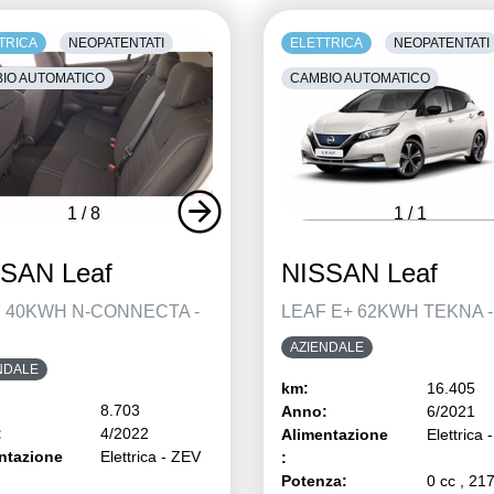
TRICA
NEOPATENTATI
ELETTRICA
NEOPATENTATI
IO AUTOMATICO
CAMBIO AUTOMATICO
1
/
8
1
/
1
SAN Leaf
NISSAN Leaf
 40KWH N-CONNECTA -
LEAF E+ 62KWH TEKNA -
AZIENDALE
NDALE
km:
16.405
8.703
Anno:
6/2021
:
4/2022
Alimentazione
Elettrica 
ntazione
Elettrica - ZEV
:
Potenza:
0 cc , 21