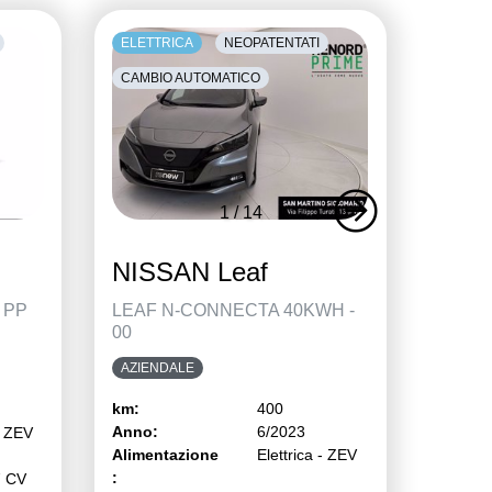
ELETTRICA
NEOPATENTATI
CAMBIO AUTOMATICO
1
/
14
NISSAN Leaf
 PP
LEAF N-CONNECTA 40KWH -
00
AZIENDALE
km:
400
Anno:
6/2023
- ZEV
Alimentazione
Elettrica - ZEV
:
7 CV