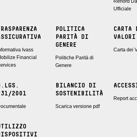
Renord Da
Ufficiale
TRASPARENZA
POLITICA
CARTA 
ASSICURATIVA
PARITÀ DI
VALORI
GENERE
nformativa Ivass
Carta dei V
obilize Financial
Politiche Parità di
ervices
Genere
D.LGS.
BILANCIO DI
ACCESS
231/2001
SOSTENIBILITÀ
Report acce
ocumentale
Scarica versione pdf
UTILIZZO
DISPOSITIVI