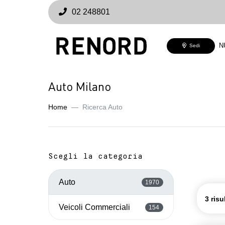
02 248801
N
Sedi
Auto Milano
Home
Ricerca Auto
Scegli la categoria
Auto
1970
3 risu
Veicoli Commerciali
154