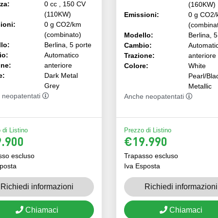
za:
0 cc , 150 CV
(160KW)
(110KW)
Emissioni:
0 g CO2/
ioni:
0 g CO2/km
(combina
(combinato)
Modello:
Berlina, 5
lo:
Berlina, 5 porte
Cambio:
Automati
io:
Automatico
Trazione:
anteriore
one:
anteriore
Colore:
White
e:
Dark Metal
Pearl/Bla
Grey
Metallic
 neopatentati
Anche neopatentati
di Listino
Prezzo di Listino
.900
€19.990
sso escluso
Trapasso escluso
posta
Iva Esposta
Richiedi informazioni
Richiedi informazioni
Chiamaci
Chiamaci