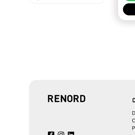
D
C
P