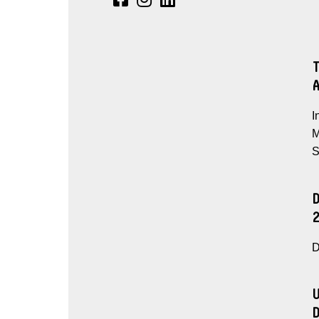
I
M
S
D