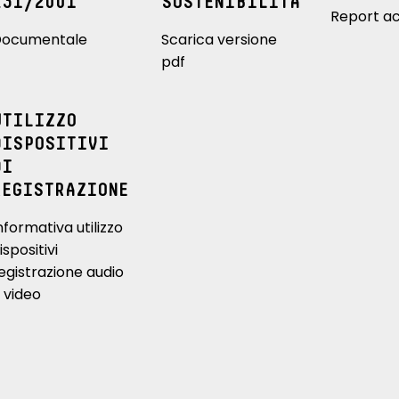
231/2001
SOSTENIBILITÀ
Report ac
ocumentale
Scarica versione
pdf
UTILIZZO
DISPOSITIVI
DI
REGISTRAZIONE
nformativa utilizzo
ispositivi
egistrazione audio
 video