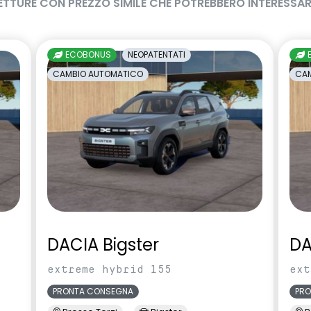
ETTURE CON PREZZO SIMILE CHE POTREBBERO INTERESSAR
ECOBONUS
NEOPATENTATI
CAMBIO AUTOMATICO
CAM
DACIA Bigster
DA
extreme hybrid 155
ext
PRONTA CONSEGNA
PR