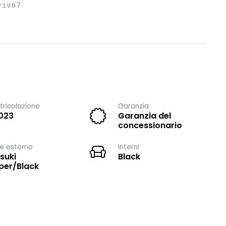
vivo?
ricolazione
Garanzia
023
Garanzia del
concessionario
e esterno
Interni
suki
Black
er/Black