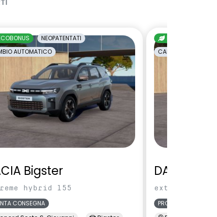
TI
ECOBONUS
NEOPATENTATI
ECOBONUS
NE
BIO AUTOMATICO
CAMBIO AUTOMATI
CIA Bigster
DACIA Bigs
reme hybrid 155
extreme hybri
ONTA CONSEGNA
PRONTA CONSEGNA