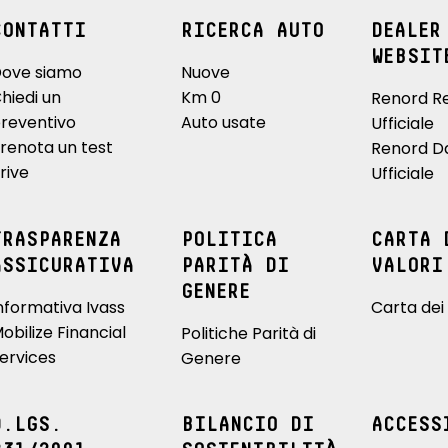
CONTATTI
RICERCA AUTO
DEALER
WEBSIT
ove siamo
Nuove
hiedi un
Km 0
Renord R
reventivo
Auto usate
Ufficiale
renota un test
Renord D
rive
Ufficiale
TRASPARENZA
POLITICA
CARTA 
ASSICURATIVA
PARITÀ DI
VALORI
GENERE
nformativa Ivass
Carta dei 
obilize Financial
Politiche Parità di
ervices
Genere
D.LGS.
BILANCIO DI
ACCESS