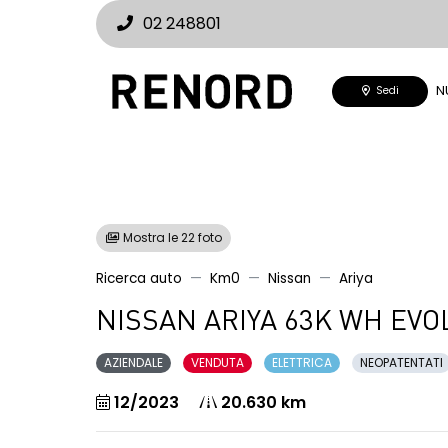
02 248801
N
Sedi
Mostra le 22 foto
Ricerca auto
Km0
Nissan
Ariya
NISSAN ARIYA 63K WH EVOL
AZIENDALE
VENDUTA
ELETTRICA
NEOPATENTATI
12/2023
20.630 km