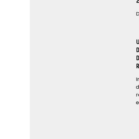
D
I
d
r
e