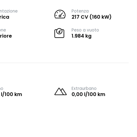
ntazione
Potenza
rica
217 CV (160 kW)
one
Peso a vuoto
riore
1.984 kg
no
Extraurbano
 l/100 km
0,00 l/100 km