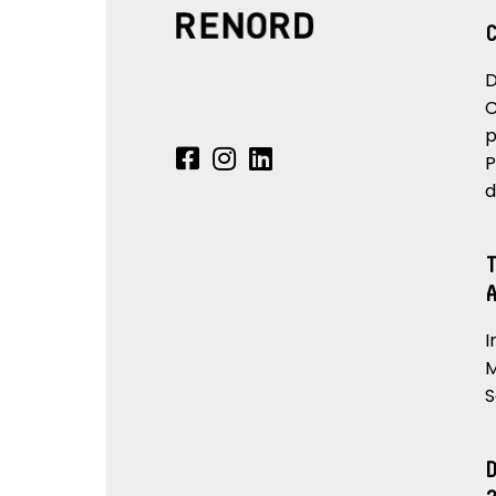
D
C
p
P
d
I
M
S