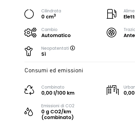
Cilindrata
Alime
3
0 cm
Elett
Cambio
Trazi
Automatico
Ante
Neopatentati
Sì
Consumi ed emissioni
Combinato
Urba
0,00 l/100 km
0,00
Emissioni di CO2
0 g CO2/km
(combinato)