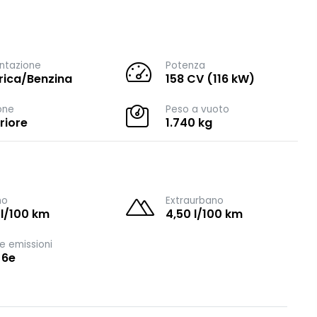
ntazione
Potenza
trica/Benzina
158 CV (116 kW)
one
Peso a vuoto
riore
1.740 kg
no
Extraurbano
 l/100 km
4,50 l/100 km
e emissioni
 6e