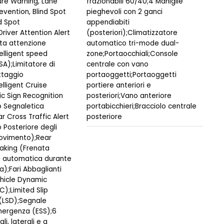
re Warning, Lane
frazionabili 60/40;4 Maniglie
evention, Blind Spot
pieghevoli con 2 ganci
d Spot
appendiabiti
Driver Attention Alert
(posteriori);Climatizzatore
rta attenzione
automatico tri-mode dual-
elligent speed
zone;Portaocchiali;Console
SA);Limitatore di
centrale con vano
ttaggio
portaoggetti;Portaoggetti
lligent Cruise
portiere anteriori e
ic Sign Recognition
posteriori;Vano anteriore
 Segnaletica
portabicchieri;Bracciolo centrale
r Cross Traffic Alert
posteriore
 Posteriore degli
Movimento);Rear
aking (Frenata
 automatica durante
a);Fari Abbaglianti
ehicle Dynamic
);Limited Slip
?(LSD);Segnale
mergenza (ESS);6
li, laterali e a