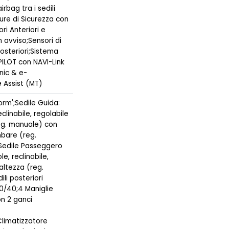
irbag tra i sedili
ture di Sicurezza con
ri Anteriori e
n avviso;Sensori di
osteriori;Sistema
PILOT con NAVI-Link
nic & e-
 Assist (MT)
orm';Sedile Guida:
clinabile, regolabile
reg. manuale) con
bare (reg.
;Sedile Passeggero
le, reclinabile,
 altezza (reg.
li posteriori
60/40;4 Maniglie
on 2 ganci
Climatizzatore