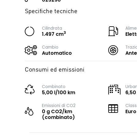
Specifiche tecniche
Cilindrata
Alime
3
1.497 cm
Elet
Cambio
Trazi
Automatico
Ante
Consumi ed emissioni
Combinato
Urba
5,00 l/100 km
6,50
Emissioni di CO2
Class
0 g CO2/km
Euro
(combinato)