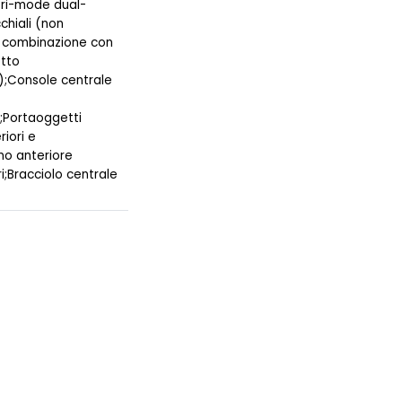
ri-mode dual-
chiali (non
in combinazione con
etto
;Console centrale
;Portaoggetti
riori e
no anteriore
i;Bracciolo centrale