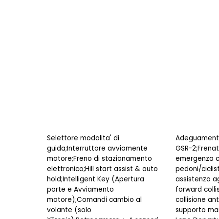
Selettore modalita' di
Adeguamento
guida;Interruttore avviamente
GSR-2;Frenata
motore;Freno di stazionamento
emergenza c
elettronico;Hill start assist & auto
pedoni/ciclist
hold;Intelligent Key (Apertura
assistenza agl
porte e Avviamento
forward colli
motore);Comandi cambio al
collisione ant
volante (solo
supporto man