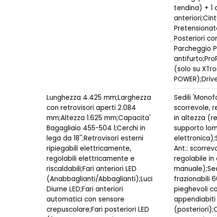
tendina) + 1 a
anteriori;Cin
Pretensionato
Posteriori co
Parcheggio P
antifurto;Pro
(solo su XTro
POWER);Drive
Lunghezza 4.425 mm;Larghezza
Sedili 'Monof
con retrovisori aperti 2.084
scorrevole, re
mm;Altezza 1.625 mm;Capacita'
in altezza (
Bagagliaio 455-504 l;Cerchi in
supporto lom
lega da 18'';Retrovisori esterni
elettronica)
ripiegabili elettricamente,
Ant.: scorrevo
regolabili elettricamente e
regolabile in
riscaldabili;Fari anteriori LED
manuale);Sedi
(Anabbaglianti/Abbaglianti);Luci
frazionabili 
Diurne LED;Fari anteriori
pieghevoli c
automatici con sensore
appendiabiti
crepuscolare;Fari posteriori LED
(posteriori);