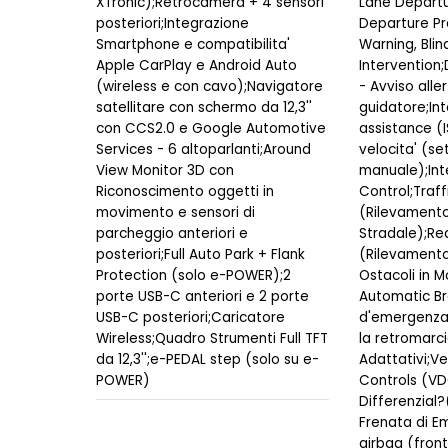
XTronic);Retrocamera + 4 sensori
Lane Departu
posteriori;Integrazione
Departure Pr
Smartphone e compatibilita'
Warning, Blin
Apple CarPlay e Android Auto
Intervention;
(wireless e con cavo);Navigatore
- Avviso alle
satellitare con schermo da 12,3''
guidatore;Int
con CCS2.0 e Google Automotive
assistance (I
Services - 6 altoparlanti;Around
velocita' (se
View Monitor 3D con
manuale);Inte
Riconoscimento oggetti in
Control;Traff
movimento e sensori di
(Rilevamento
parcheggio anteriori e
Stradale);Rea
posteriori;Full Auto Park + Flank
(Rilevamento
Protection (solo e-POWER);2
Ostacoli in 
porte USB-C anteriori e 2 porte
Automatic Br
USB-C posteriori;Caricatore
d'emergenza
Wireless;Quadro Strumenti Full TFT
la retromarci
da 12,3'';e-PEDAL step (solo su e-
Adattativi;V
POWER)
Controls (VDC
Differenzial
Frenata di E
airbag (fronta