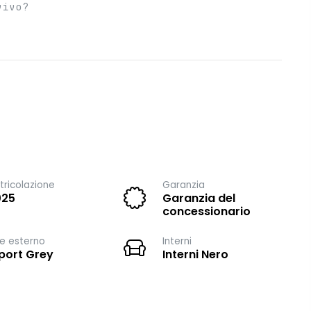
vivo?
ricolazione
Garanzia
025
Garanzia del
concessionario
e esterno
Interni
ort Grey
Interni Nero