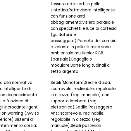
tessuto ed inserti in pelle
sintetica;Retrovisore intelligente
con funzione anti
abbagliamento;Visiera parasole
con specchietti e luce di cortesia
(guidatore e
passeggero);Pomello del cambio
e volante in pelle;Illuminazione
ambientale multicolor RGB
(parziale);Bagagliaio
modulare;Barre longitudinali al
tetto argento
 alla normativa
Sedili 'Monoform';Sedile Guida:
 intelligente di
scorrevole, reclinabile, regolabile
on riconoscimento
in altezza (reg. manuale) con
i e funzione di
supporto lombare (reg.
i incroci;Intelligent
elettronica);Sedile Passeggero
sion warning (Avviso
Ant.: scorrevole, reclinabile,
eriore);Sistemi di
regolabile in altezza (reg.
tenimento corsia:
manuale);Sedili posteriori