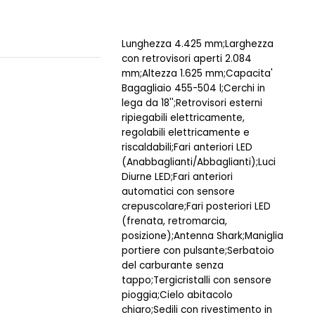
Lunghezza 4.425 mm;Larghezza
con retrovisori aperti 2.084
mm;Altezza 1.625 mm;Capacita'
Bagagliaio 455-504 l;Cerchi in
lega da 18'';Retrovisori esterni
ripiegabili elettricamente,
regolabili elettricamente e
riscaldabili;Fari anteriori LED
(Anabbaglianti/Abbaglianti);Luci
Diurne LED;Fari anteriori
automatici con sensore
crepuscolare;Fari posteriori LED
(frenata, retromarcia,
posizione);Antenna Shark;Maniglia
portiere con pulsante;Serbatoio
del carburante senza
tappo;Tergicristalli con sensore
pioggia;Cielo abitacolo
chiaro;Sedili con rivestimento in