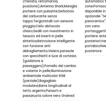
(frenata, retromarcia,
automatico t
posizione);Antenna Shark;Maniglia
zone;Portaoc
portiere con pulsante;Serbatoio
disponibile 
del carburante senza
opzionale "t
tappo;Tergicristalli con sensore
panoramico")
pioggia;Cielo abitacolo
con vano
chiaro;Sedili con rivestimento in
portaoggetti
tessuto ed inserti in pelle
portiere ante
sintetica;Retrovisore intelligente
posteriori;Va
con funzione anti
portabicchier
abbagliamento;Visiera parasole
posteriore
con specchietti e luce di cortesia
(guidatore e
passeggero);Pomello del cambio
e volante in pelle;Illuminazione
ambientale multicolor RGB
(parziale);Bagagliaio
modulare;Barre longitudinali al
tetto argento;Paraurti e
passaruota colore nero Grained