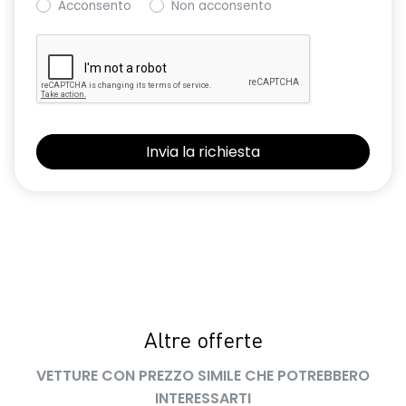
Acconsento
Non acconsento
sistema ISOFIX di ancoraggio dei seggiolini per bambini ai
posti posteriori laterali
volante in TEP Soft Touch
wireless smartphone replication solo Apple Car Play
Altre offerte
VETTURE CON PREZZO SIMILE CHE POTREBBERO
INTERESSARTI