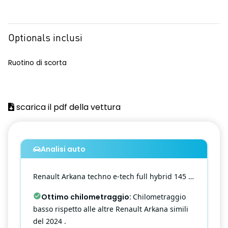
alzacristalli elettrici anteriori impulsionali
alzacristalli posteriori elettrici impulsionali
Optionals inclusi
ambient lighting
Ruotino di scorta
avviso distanza di sicurezza
caricatore smartphone a induzione
scarica il pdf della vettura
cerchi in lega da 18''
chiamata d'emergenza
cinture di sicurezza ancorate a 3 punti
Analisi auto
clima automatico
Renault
Arkana
techno e-tech full hybrid 145 nbi
commutazione automatica abbaglianti / anabbaglianti
Ottimo chilometraggio
:
Chilometraggio
design cerchi in lega da 18'' diamantati Silverstone
basso rispetto alle altre Renault Arkana simili
del 2024 .
digital driver display 10'' a colori con replicazione Navigazione