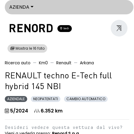
AZIENDA
Sedi
Mostra le 16 foto
Ricerca auto
Km0
Renault
Arkana
RENAULT techno E-Tech full
hybrid 145 NBI
AZIENDALE
NEOPATENTATI
CAMBIO AUTOMATICO
5/2024
6.352 km
Desideri vedere questa vettura dal vivo?
Vieni a vederla presso:
Renord S.p.a.