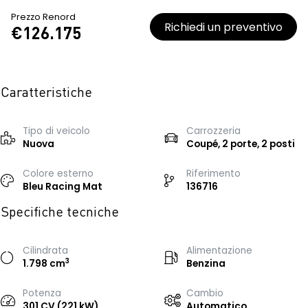
Prezzo Renord
Richiedi un preventivo
€126.175
Caratteristiche
Tipo di veicolo
Carrozzeria
Nuova
Coupé, 2 porte, 2 posti
Colore esterno
Riferimento
Bleu Racing Mat
136716
Specifiche tecniche
Cilindrata
Alimentazione
3
1.798 cm
Benzina
Potenza
Cambio
301 CV (221 kW)
Automatico