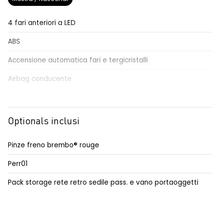
4 fari anteriori a LED
ABS
Accensione automatica fari e tergicristalli
Airbag conducente
Alzacristalli elettrici a comando impulsionale
Assistenza alla frenata di emergenza
Optionals inclusi
Badge bandiera francese sui montanti del lunotto posteriore
Pinze freno brembo® rouge
Badge bandiera francese sui pannelli delle porte
Perr01
Cerchi in lega da 18''
Pack storage rete retro sedile pass. e vano portaoggetti
Cielo in microfibra nero
Cinture di sicurezza racing a 6 punti Sabelt®