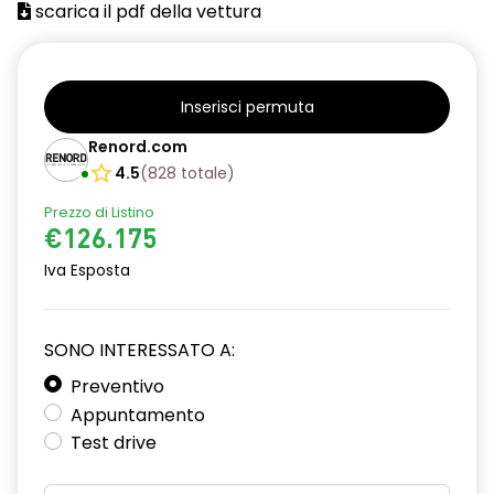
scarica il pdf della vettura
Clacson bitono
Climatizzatore automatico
Cofano anteriore in carbonio
Inserisci permuta
Cofano posteriore in carbonio con 3° luce freno
Renord.com
4.5
(
828
totale
)
Controllo pressione pneumatici
Prezzo di Listino
Cruise Control
€126.175
Cruscotto in microfibra
Iva Esposta
Design Alpine - Racing
SONO INTERESSATO A:
Design Cerchi in carbonio 18'' Blanc
Preventivo
Diffusore posteriore in carbonio
Appuntamento
ESP disattivabile
Test drive
ESP+HSA