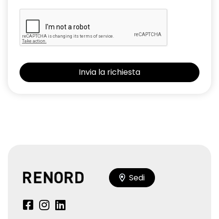
Pack microfibra R: volante, console centrale, cruscotto e
pannelli delle porte in microfibra nera
Parking camera posteriore
Parte superiore pannelli delle porte in tinta carrozzeria
Pedali Sport in alluminio
Pinze freno Brembo R High-Performance rosse ad alte
prestazioni con raffreddamento potenziato
Pneumatici Michelin PS2 CUP Track
Poggiapiedi passeggero in alluminio
Predisposizione allarme
Sedi
R Aero Kit: splitter ant., spoiler post."Gooseneck" in fibra di
carbonio con supporti anodizzati
Retrovisori esterni elettrici richiudibili e riscaldabili