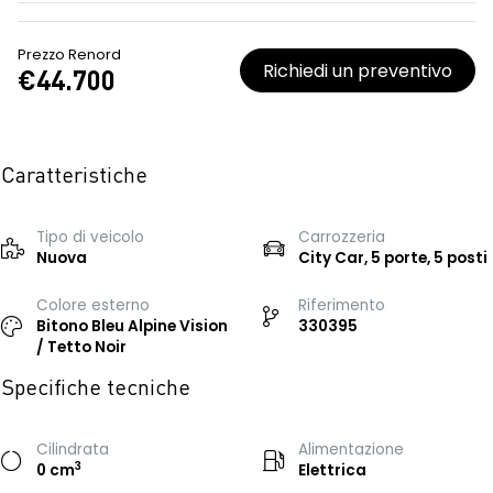
Prezzo Renord
Richiedi un preventivo
€44.700
Caratteristiche
Tipo di veicolo
Carrozzeria
Nuova
City Car, 5 porte, 5 posti
Colore esterno
Riferimento
Bitono Bleu Alpine Vision
330395
/ Tetto Noir
Specifiche tecniche
Cilindrata
Alimentazione
3
0 cm
Elettrica