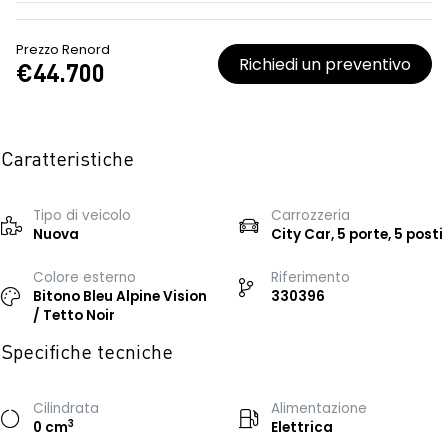
Prezzo Renord
Richiedi un preventivo
€44.700
Caratteristiche
Tipo di veicolo
Carrozzeria
Nuova
City Car, 5 porte, 5 posti
Colore esterno
Riferimento
Bitono Bleu Alpine Vision
330396
/ Tetto Noir
Specifiche tecniche
Cilindrata
Alimentazione
3
0 cm
Elettrica