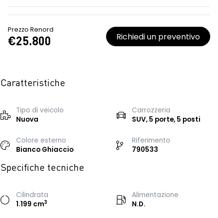
Prezzo Renord
Richiedi un preventivo
€25.800
Caratteristiche
Tipo di veicolo
Carrozzeria
Nuova
SUV, 5 porte, 5 posti
Colore esterno
Riferimento
Bianco Ghiaccio
790533
Specifiche tecniche
Cilindrata
Alimentazione
3
1.199 cm
N.D.