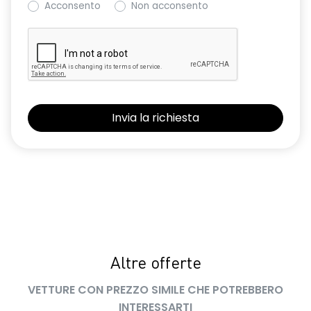
superamento del limite di velocità ISA
Acconsento
Non acconsento
Sedile conducente con regolazione lombare e sedile
anteriore passeggero regolabile in altezza
Selleria in tessuto specifico denim e nero
Shark antenna
Sistema avanzato di rilevamento stato di vigilanza del
conducente con telecamera
Sistema di controllo della pressione pneumatici
Tetto in tinta carrozzeria
Volante in TEP
Volante regolabile in altezza e profondita'
Altre offerte
VETTURE CON PREZZO SIMILE CHE POTREBBERO
INTERESSARTI