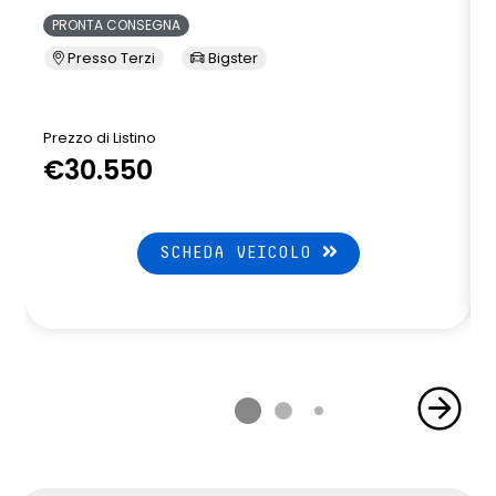
PRONTA CONSEGNA
Presso Terzi
Bigster
Prezzo di Listino
P
€30.550
SCHEDA VEICOLO