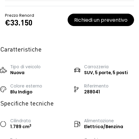
Prezzo Renord
Richiedi un preventivo
€33.150
Caratteristiche
Tipo di veicolo
Carrozzeria
Nuova
SUV, 5 porte, 5 posti
Colore esterno
Riferimento
Blu Indigo
288041
Specifiche tecniche
Cilindrata
Alimentazione
3
1.789 cm
Elettrica/Benzina