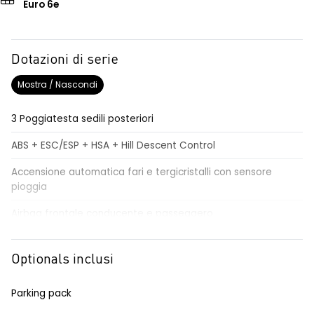
Euro 6e
Dotazioni di serie
Mostra / Nascondi
3 Poggiatesta sedili posteriori
ABS + ESC/ESP + HSA + Hill Descent Control
Accensione automatica fari e tergicristalli con sensore
pioggia
Airbag frontale conducente e passeggero
Airbag laterali a tendina
Optionals inclusi
Alzacristalli elettrici impulsionali anteriori e posteriori
Alzacristallo elettrico impulsionale anteriore lato conducente
Parking pack