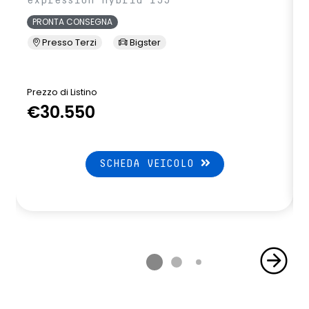
expression hybrid 155
PRONTA CONSEGNA
Presso Terzi
Bigster
Prezzo di Listino
P
€30.550
SCHEDA VEICOLO