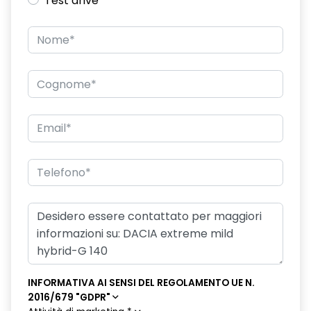
Test drive
Eco Mode
Emergency call soggetto alla disponibilità di rete
compatibile 2G/3G o 4G/5G in base al veicolo
Freno di stazionamento elettrico
Gestione intelligente dei consumi
HARM07
Keyless entry
Kit gonfiaggio pneumatici
Nuovo Media Nav Live navigazione connessa con traffico in
tempo reale + 3D Arkamys®
Panchetta ribaltabile 40/20/40 con funzione Easy Fold
60/40
INFORMATIVA AI SENSI DEL REGOLAMENTO UE N.
Pneumatici estivi
2016/679 "GDPR"