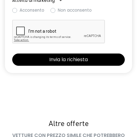
Attività di marketing
*
Retrovisori esterni in tinta rame
Acconsento
Non acconsento
Retrovisori esterni sbrinanti, ripiegabili automaticamente con
pulsante di controllo
Riconoscimento dei segnali stradali con avviso del
superamento del limite di velocità ISA
Sedile conducente con regolazione lombare e sedile
anteriore passeggero regolabile in altezza
Selleria in tessuto specifico extreme in TEP Microcloud con
logo Dacia impresso
Shark antenna
Sistema avanzato di rilevamento stato di vigilanza del
conducente con telecamera
Sistema di controllo della pressione pneumatici
Altre offerte
Volante in TEP
VETTURE CON PREZZO SIMILE CHE POTREBBERO