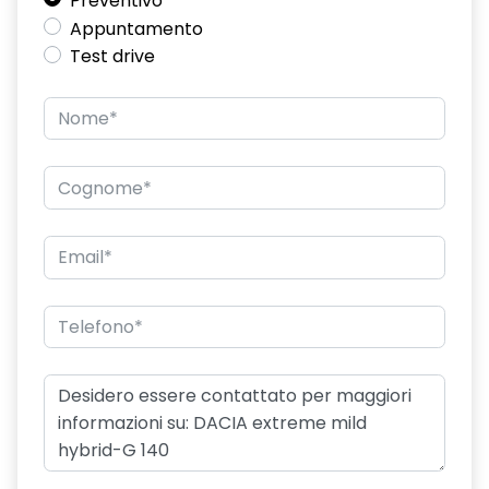
Preventivo
Appuntamento
Emergency call soggetto alla disponibilità di rete
Test drive
compatibile 2G/3G o 4G/5G in base al veicolo
Freno di stazionamento elettrico
Gestione intelligente dei consumi
HARM07
Keyless entry
Kit gonfiaggio pneumatici
Nuovo Media Nav Live navigazione connessa con traffico in
tempo reale + 3D Arkamys®
Panchetta ribaltabile 40/20/40 con funzione Easy Fold
60/40
Pneumatici estivi
Retrovisori esterni in tinta rame