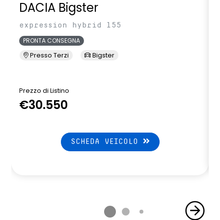
DACIA Bigster
expression hybrid 155
PRONTA CONSEGNA
Presso Terzi
Bigster
Prezzo di Listino
P
€30.550
SCHEDA VEICOLO