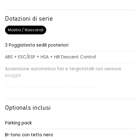
Dotazioni di serie
Mostra / Nascondi
3 Poggiatesta sedili posteriori
ABS + ESC/ESP + HSA + Hill Descent Control
Accensione automatica fari e tergicristalli con sensore
pioggia
Airbag frontale conducente e passeggero
Airbag laterali a tendina
Optionals inclusi
Alzacristalli elettrici impulsionali anteriori e posteriori
Alzacristallo elettrico impulsionale anteriore lato conducente
Parking pack
Assistenza al mantenimento della corsia LKA
Bi-tono con tetto nero