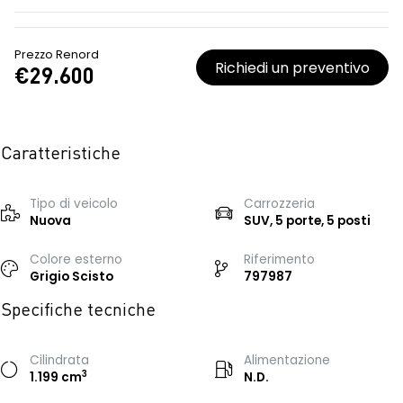
Prezzo Renord
Richiedi un preventivo
€29.600
Caratteristiche
Tipo di veicolo
Carrozzeria
Nuova
SUV, 5 porte, 5 posti
Colore esterno
Riferimento
Grigio Scisto
797987
Specifiche tecniche
Cilindrata
Alimentazione
3
1.199 cm
N.D.