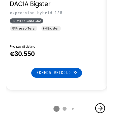
DACIA Bigster
expression hybrid 155
PRONTA CONSEGNA
Presso Terzi
Bigster
Prezzo di Listino
P
€30.550
SCHEDA VEICOLO