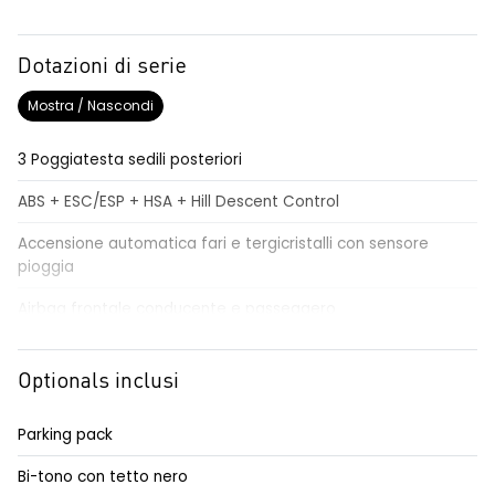
Dotazioni di serie
Mostra / Nascondi
3 Poggiatesta sedili posteriori
ABS + ESC/ESP + HSA + Hill Descent Control
Accensione automatica fari e tergicristalli con sensore
pioggia
Airbag frontale conducente e passeggero
Airbag laterali a tendina
Optionals inclusi
Alzacristalli elettrici impulsionali anteriori e posteriori
Alzacristallo elettrico impulsionale anteriore lato conducente
Parking pack
Assistenza al mantenimento della corsia LKA
Bi-tono con tetto nero