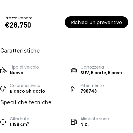
Prezzo Renord
Richiedi un preventivo
€28.750
Caratteristiche
Tipo di veicolo
Carrozzeria
Nuova
SUV, 5 porte, 5 posti
Colore esterno
Riferimento
Bianco Ghiaccio
798743
Specifiche tecniche
Cilindrata
Alimentazione
3
1.199 cm
N.D.