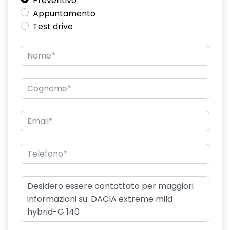
Preventivo
Appuntamento
Emergency call soggetto alla disponibilità di rete
Test drive
compatibile 2G/3G o 4G/5G in base al veicolo
Freno di stazionamento elettrico
Gestione intelligente dei consumi
HARM07
Keyless entry
Kit gonfiaggio pneumatici
Nuovo Media Nav Live navigazione connessa con traffico in
tempo reale + 3D Arkamys®
Panchetta ribaltabile 40/20/40 con funzione Easy Fold
60/40
Pneumatici estivi
Retrovisori esterni in tinta rame