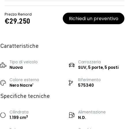
Prezzo Renord
Richiedi un preventivo
€29.250
Caratteristiche
Tipo di veicolo
Carrozzeria
Nuova
SUV, 5 porte, 5 posti
Colore esterno
Riferimento
Nero Nacre'
575340
Specifiche tecniche
Cilindrata
Alimentazione
3
1.199 cm
N.D.