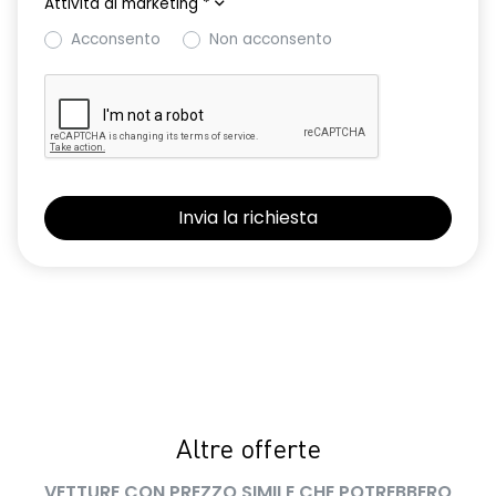
Attività di marketing
*
superamento del limite di velocità ISA
Acconsento
Non acconsento
Sedile conducente con regolazione semi-elettrica e
supporto lombare
Selleria in TEP Microcloud con Logo Dacia riflettente
Shark antenna
Sistema avanzato di rilevamento stato di vigilanza del
conducente con telecamera
Sistema di controllo della pressione pneumatici
Volante in TEP
Volante regolabile in altezza e profondita'
Altre offerte
VETTURE CON PREZZO SIMILE CHE POTREBBERO