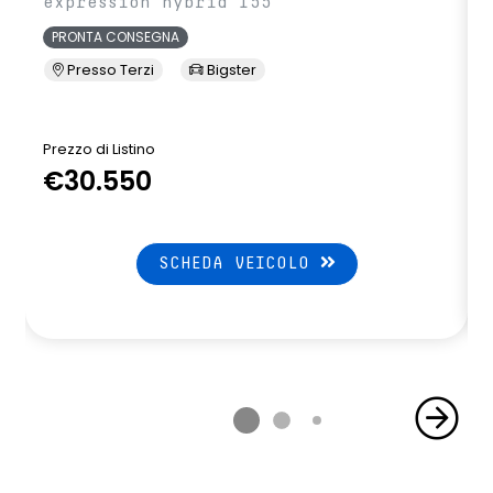
expression hybrid 155
PRONTA CONSEGNA
Presso Terzi
Bigster
Prezzo di Listino
P
€30.550
SCHEDA VEICOLO