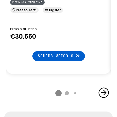
PRONTA CONSEGNA
Presso Terzi
Bigster
Prezzo di Listino
P
€30.550
SCHEDA VEICOLO