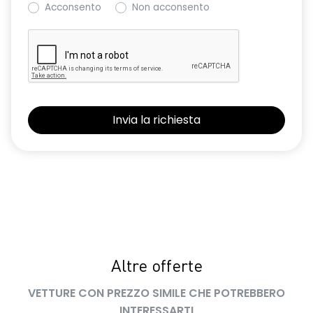
Acconsento
Non acconsento
Sedile conducente con regolazione semi-elettrica e
supporto lombare
Selleria in TEP Microcloud con Logo Dacia riflettente
Shark antenna
Sistema avanzato di rilevamento stato di vigilanza del
conducente con telecamera
Sistema di controllo della pressione pneumatici
Volante in TEP
Volante regolabile in altezza e profondita'
Altre offerte
VETTURE CON PREZZO SIMILE CHE POTREBBERO
INTERESSARTI