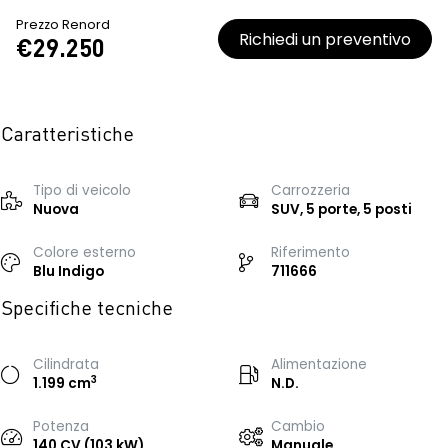
Prezzo Renord
Richiedi un preventivo
€29.250
Caratteristiche
Tipo di veicolo
Carrozzeria
Nuova
SUV, 5 porte, 5 posti
Colore esterno
Riferimento
Blu Indigo
711666
Specifiche tecniche
Cilindrata
Alimentazione
3
1.199 cm
N.D.
Potenza
Cambio
140 CV (103 kW)
Manuale