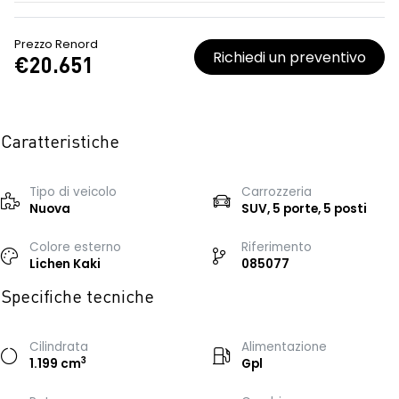
Prezzo Renord
Richiedi un preventivo
€20.651
Caratteristiche
Tipo di veicolo
Carrozzeria
Nuova
SUV, 5 porte, 5 posti
Colore esterno
Riferimento
Lichen Kaki
085077
Specifiche tecniche
Cilindrata
Alimentazione
3
1.199 cm
Gpl