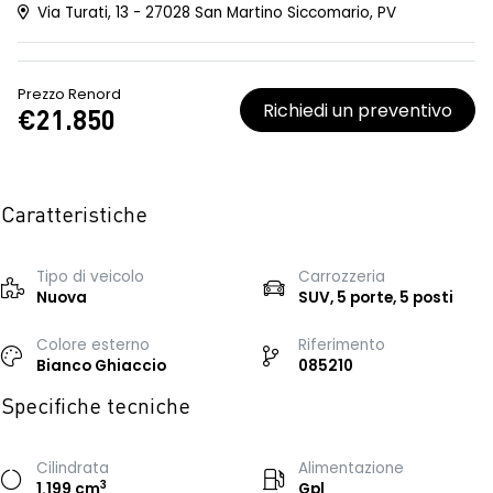
Via Turati, 13 - 27028 San Martino Siccomario, PV
Prezzo Renord
Richiedi un preventivo
€21.850
Caratteristiche
Tipo di veicolo
Carrozzeria
Nuova
SUV, 5 porte, 5 posti
Colore esterno
Riferimento
Bianco Ghiaccio
085210
Specifiche tecniche
Cilindrata
Alimentazione
3
1.199 cm
Gpl