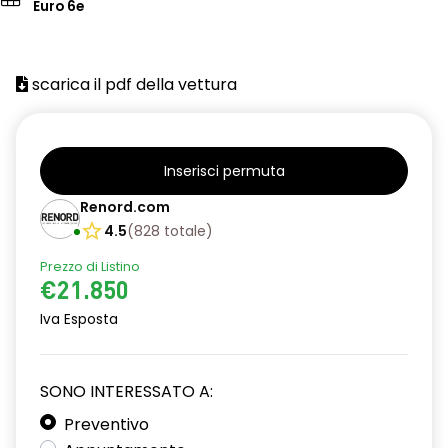
Euro 6e
scarica il pdf della vettura
Inserisci permuta
Renord.com
4.5
(
828
totale
)
Prezzo di Listino
€21.850
Iva Esposta
SONO INTERESSATO A:
Preventivo