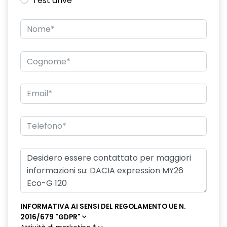
Test drive
Consolle centrale con bracciolo e vano portaoggetti
Design cerchi in lega TERGAN
Distance warning avviso distanza di sicurezza
Driver Display digitale personalizzabile da 7"
Eco Mode, Start and Stop e indicatore di cambiamento
velocità
Emergency call soggetto alla disponibilità di rete
compatibile 2G/3G o 4G/5G in base al veicolo
Frenata di emergenza anteriore
Ganci Isofix sui posti laterali sul retro
HARM06
INFORMATIVA AI SENSI DEL REGOLAMENTO UE N.
Kit di gonfiaggio
2016/679 "GDPR"