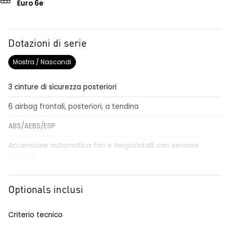
Euro 6e
Dotazioni di serie
Mostra / Nascondi
3 cinture di sicurezza posteriori
6 airbag frontali, posteriori, a tendina
ABS/AEBS/ESP
Accensione automatica fari e tergicristalli con sensore
pioggia
Airbag per il conducente e passeggero
Optionals inclusi
Alzacristalli elettrici impulsionali anteriori e posteriori
Alzacristallo elettrico impulsionale anteriore lato conducente
Criterio tecnico