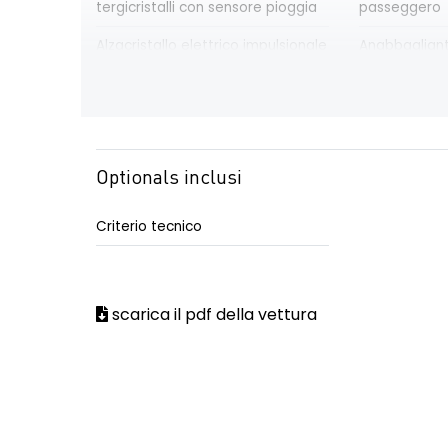
tergicristalli con sensore pioggia
passeggero
Alzacristallo elettrico impulsionale
Anabbagliant
anteriore lato conducente
Assistenza alla frenata di
Avviso cintur
emergenza AFU
allacciate
Optionals inclusi
Barre tetto longitudinali nere
Calotte retrov
Criterio tecnico
megalite
Cerchi da 17''
Chiusura cent
portiere a di
scarica il pdf della vettura
Commutatore airbag passeggero
Consolle cen
vano portao
Distance warning avviso distanza
Driver Displa
di sicurezza
personalizzab