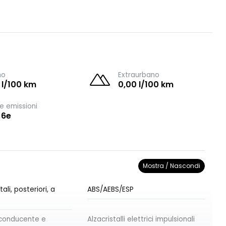
no
Extraurbano
 l/100 km
0,00 l/100 km
e emissioni
 6e
Mostra / Nascondi
ali, posteriori, a
ABS/AEBS/ESP
l conducente e
Alzacristalli elettrici impulsionali