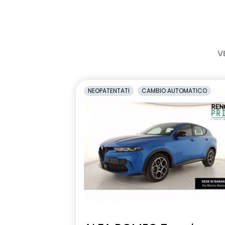
Emergency call soggetto alla
Frenata di e
disponibilità di rete compatibile
2G/3G o 4G/5G in base al veicolo
HARM06
Kit di gonfia
V
Retrocamera di parcheggio
Retrovisori es
elettricament
NEOPATENTATI
CAMBIO AUTOMATICO
Riconoscimento dei segnali
Sedile condu
stradali con avviso del
altezza
superamento del limite di
velocità ISA
Sensori di parcheggio posteriori
Sistema avan
stato di vig
con telecam
Volante regolabile in altezza e
Volante soft
profondita'
per ISA