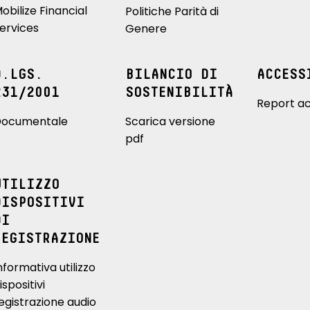
obilize Financial
Politiche Parità di
ervices
Genere
D.LGS.
BILANCIO DI
ACCESS
231/2001
SOSTENIBILITÀ
Report ac
ocumentale
Scarica versione
pdf
UTILIZZO
DISPOSITIVI
DI
REGISTRAZIONE
nformativa utilizzo
ispositivi
egistrazione audio