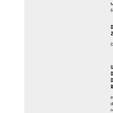
M
S
D
I
d
r