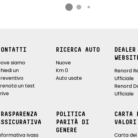
CONTATTI
RICERCA AUTO
DEALER
WEBSIT
ove siamo
Nuove
hiedi un
Km 0
Renord R
reventivo
Auto usate
Ufficiale
renota un test
Renord D
rive
Ufficiale
TRASPARENZA
POLITICA
CARTA 
ASSICURATIVA
PARITÀ DI
VALORI
GENERE
nformativa Ivass
Carta dei 