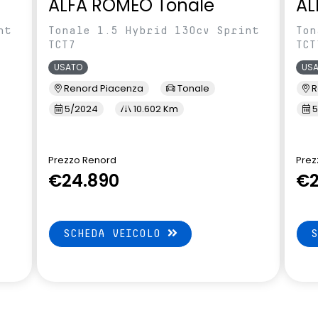
ALFA ROMEO Tonale
AL
nt
Tonale 1.5 Hybrid 130cv Sprint
Ton
TCT7
TCT
USATO
US
Renord Piacenza
Tonale
R
5/2024
10.602 Km
5
Prezzo Renord
Prez
€24.890
€2
SCHEDA VEICOLO