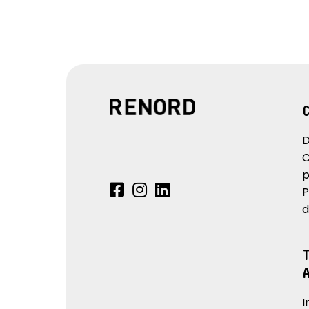
D
C
p
P
d
I