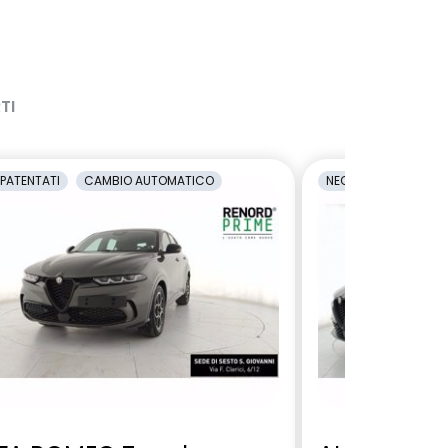
TI
PATENTATI
CAMBIO AUTOMATICO
NEOPATENTATI
C