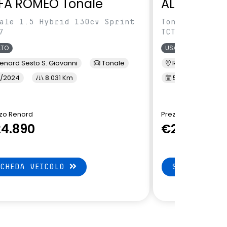
FA ROMEO Tonale
ALFA ROME
ale 1.5 Hybrid 130cv Sprint
Tonale 1.5 Hy
7
TCT7
ATO
USATO
enord Sesto S. Giovanni
Tonale
Renord Baranza
/2024
8.031 Km
5/2024
1
zo Renord
Prezzo Renord
4.890
€24.890
SCHEDA VEICOLO
SCHEDA VEI