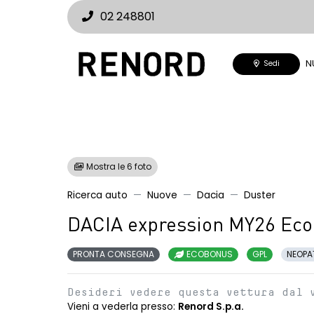
02 248801
N
Sedi
Mostra le 6 foto
Ricerca auto
Nuove
Dacia
Duster
DACIA expression MY26 Eco
PRONTA CONSEGNA
ECOBONUS
GPL
NEOPA
Desideri vedere questa vettura dal 
Vieni a vederla presso:
Renord S.p.a.