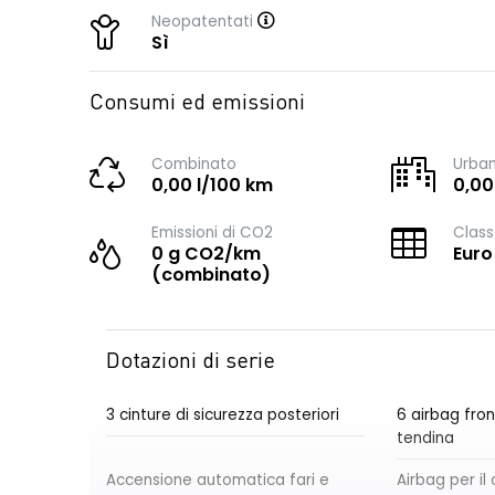
Neopatentati
Sì
Consumi ed emissioni
Combinato
Urba
0,00 l/100 km
0,00
Emissioni di CO2
Class
0 g CO2/km
Euro
(combinato)
Dotazioni di serie
3 cinture di sicurezza posteriori
6 airbag front
tendina
Accensione automatica fari e
Airbag per i