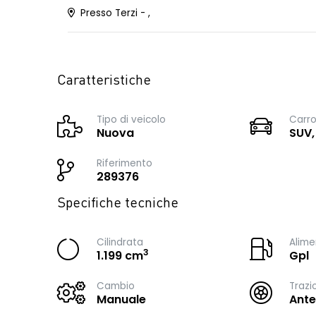
Presso Terzi - ,
Caratteristiche
Tipo di veicolo
Carro
Nuova
SUV,
Riferimento
289376
Specifiche tecniche
Cilindrata
Alime
3
1.199 cm
Gpl
Cambio
Trazi
Manuale
Ante