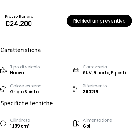
Prezzo Renord
Richiedi un preventivo
€24.200
Caratteristiche
Tipo di veicolo
Carrozzeria
Nuova
SUV, 5 porte, 5 posti
Colore esterno
Riferimento
Grigio Scisto
360216
Specifiche tecniche
Cilindrata
Alimentazione
3
1.199 cm
Gpl