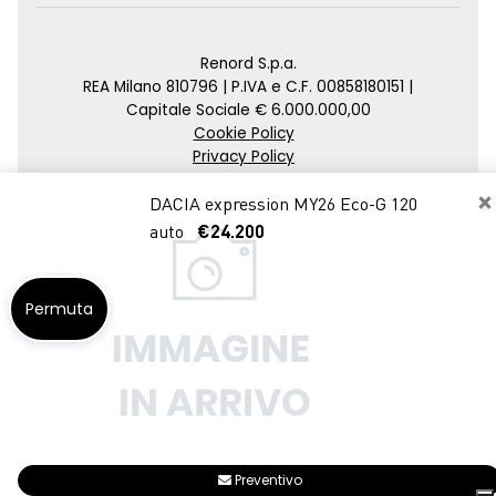
Renord S.p.a.
REA Milano 810796 | P.IVA e C.F. 00858180151 |
Capitale Sociale € 6.000.000,00
Cookie Policy
Privacy Policy
Impostazioni di tracciamento
×
DACIA expression MY26 Eco-G 120
Credits
auto
€24.200
Agenzia SEO
Permuta
Preventivo