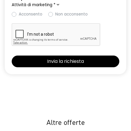
Attività di marketing
*
Retrovisori ripiegabili automaticamente con pulsante di
controllo sulla porta del conducente
Acconsento
Non acconsento
Riconoscimento corsia LKA
Riconoscimento dei segnali stradali con avviso del
superamento del limite di velocità ISA
Selleria in tessuto specifico extreme in TEP Microcloud con
logo Dacia impresso
Sistema avanzato di rilevamento stato di vigilanza del
conducente con telecamera
Sistema di controllo della pressione pneumatici
Vetri posteriori e lunotto scuri
Volante regolabile in altezza e profondita'
Volante soft feel con comandi per ISA
Altre offerte