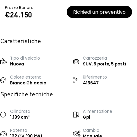
Prezzo Renord
Richiedi un preventivo
€24.150
Caratteristiche
Tipo di veicolo
Carrozzeria
Nuova
SUV, 5 porte, 5 posti
Colore esterno
Riferimento
Bianco Ghiaccio
416647
Specifiche tecniche
Cilindrata
Alimentazione
3
1.199 cm
Gpl
Potenza
Cambio
122 CV (90 kW)
Manuale