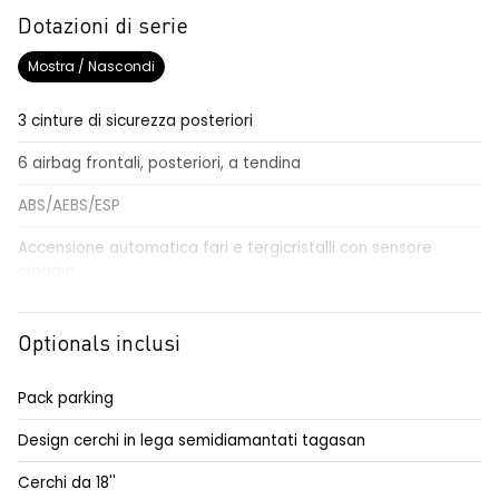
Dotazioni di serie
Mostra / Nascondi
3 cinture di sicurezza posteriori
6 airbag frontali, posteriori, a tendina
ABS/AEBS/ESP
Accensione automatica fari e tergicristalli con sensore
pioggia
Airbag per il conducente e passeggero
Optionals inclusi
Alzacristalli elettrici impulsionali anteriori e posteriori
Alzacristallo elettrico impulsionale anteriore lato conducente
Pack parking
Anabbaglianti Eco-LED
Design cerchi in lega semidiamantati tagasan
Assistenza alla frenata di emergenza AFU
Cerchi da 18''