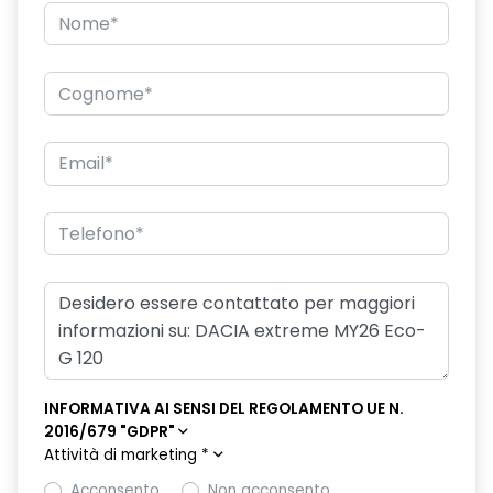
Distance warning avviso distanza di sicurezza
Driver Display digitale personalizzabile da 7"
Eco Mode, Start and Stop e indicatore di cambiamento
velocità
Emergency call soggetto alla disponibilità di rete
compatibile 2G/3G o 4G/5G in base al veicolo
Frenata di emergenza anteriore
Ganci Isofix sui posti laterali sul retro
HARM07
Hill descent control
Keyless entry
INFORMATIVA AI SENSI DEL REGOLAMENTO UE N.
Kit di gonfiaggio
2016/679 "GDPR"
Attività di marketing
*
Panchetta posteriore frazionabile e ribaltabile 1/3-2/3
Acconsento
Non acconsento