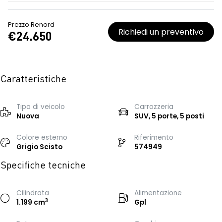
Prezzo Renord
Richiedi un preventivo
€24.650
Caratteristiche
Tipo di veicolo
Carrozzeria
Nuova
SUV, 5 porte, 5 posti
Colore esterno
Riferimento
Grigio Scisto
574949
Specifiche tecniche
Cilindrata
Alimentazione
3
1.199 cm
Gpl