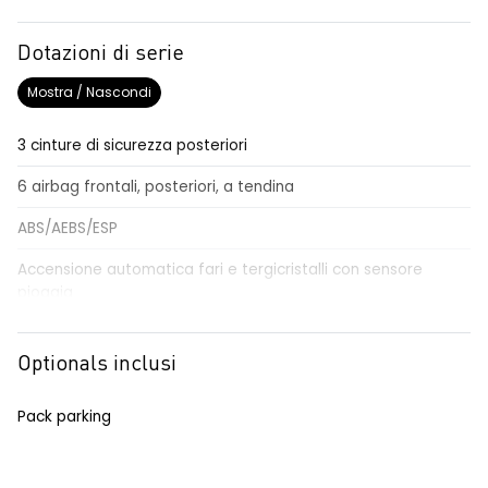
Dotazioni di serie
Mostra / Nascondi
3 cinture di sicurezza posteriori
6 airbag frontali, posteriori, a tendina
ABS/AEBS/ESP
Accensione automatica fari e tergicristalli con sensore
pioggia
Airbag per il conducente e passeggero
Optionals inclusi
Alzacristalli elettrici impulsionali anteriori e posteriori
Alzacristallo elettrico impulsionale anteriore lato conducente
Pack parking
Anabbaglianti Eco-LED