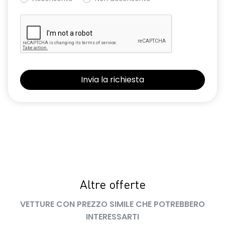
Presa da 12V nel bagagliaio
Retrovisori ripiegabili automaticamente con pulsante di
controllo sulla porta del conducente
Riconoscimento corsia LKA
Riconoscimento dei segnali stradali con avviso del
superamento del limite di velocità ISA
Selleria in tessuto specifico extreme in TEP Microcloud con
logo Dacia impresso
Sistema avanzato di rilevamento stato di vigilanza del
conducente con telecamera
Sistema di controllo della pressione pneumatici
Vetri posteriori e lunotto scuri
Altre offerte
Volante regolabile in altezza e profondita'
VETTURE CON PREZZO SIMILE CHE POTREBBERO
INTERESSARTI
Volante soft feel con comandi per ISA