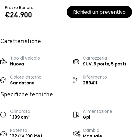
Prezzo Renord
Richiedi un preventivo
€24.900
Caratteristiche
Tipo di veicolo
Carrozzeria
Nuova
SUV, 5 porte, 5 posti
Colore esterno
Riferimento
Sandstone
289411
Specifiche tecniche
Cilindrata
Alimentazione
3
1.199 cm
Gpl
Potenza
Cambio
122 CV (90 kW)
Manuale