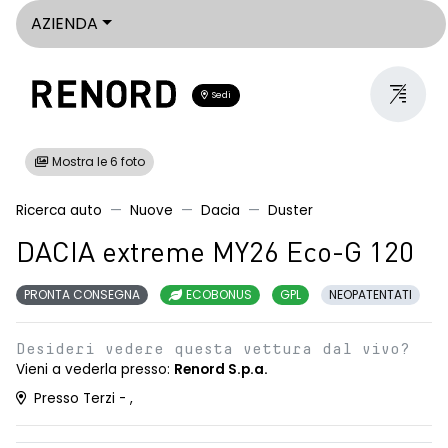
AZIENDA
Sedi
Mostra le 6 foto
Ricerca auto
Nuove
Dacia
Duster
DACIA extreme MY26 Eco-G 120
PRONTA CONSEGNA
ECOBONUS
GPL
NEOPATENTATI
Desideri vedere questa vettura dal vivo?
Vieni a vederla presso:
Renord S.p.a.
Presso Terzi - ,