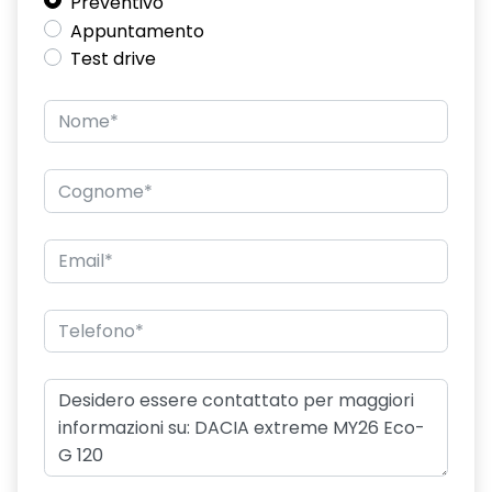
Preventivo
Driver Display digitale personalizzabile da 7"
Appuntamento
Test drive
Eco Mode, Start and Stop e indicatore di cambiamento
velocità
Emergency call soggetto alla disponibilità di rete
compatibile 2G/3G o 4G/5G in base al veicolo
Frenata di emergenza anteriore
Ganci Isofix sui posti laterali sul retro
HARM07
Hill descent control
Keyless entry
Kit di gonfiaggio
Panchetta posteriore frazionabile e ribaltabile 1/3-2/3
Presa da 12V nel bagagliaio