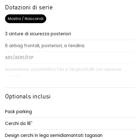
Dotazioni di serie
Mostra / Nascondi
3 cinture di sicurezza posteriori
6 airbag frontali, posteriori, a tendina
ABS/AEBS/ESP
Accensione automatica fari e tergicristalli con sensore
pioggia
Airbag per il conducente e passeggero
Optionals inclusi
Alzacristalli elettrici impulsionali anteriori e posteriori
Alzacristallo elettrico impulsionale anteriore lato conducente
Pack parking
Anabbaglianti Eco-LED
Cerchi da 18''
Assistenza alla frenata di emergenza AFU
Design cerchi in lega semidiamantati tagasan