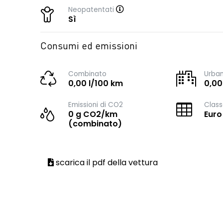
Neopatentati
Sì
Consumi ed emissioni
Combinato
Urba
0,00 l/100 km
0,00
Emissioni di CO2
Class
0 g CO2/km
Euro
(combinato)
scarica il pdf della vettura