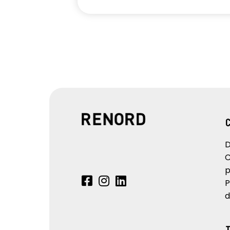
D
C
p
P
d