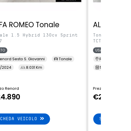
FA ROMEO Tonale
ALFA ROME
ale 1.5 Hybrid 130cv Sprint
Tonale 1.5 Hy
7
TCT7
ATO
USATO
enord Sesto S. Giovanni
Tonale
Renord Baranza
/2024
8.031 Km
5/2024
1
zo Renord
Prezzo Renord
4.890
€24.890
SCHEDA VEICOLO
SCHEDA VEI