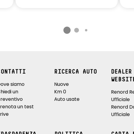
CONTATTI
RICERCA AUTO
DEALER
WEBSIT
ove siamo
Nuove
hiedi un
Km 0
Renord R
reventivo
Auto usate
Ufficiale
renota un test
Renord D
rive
Ufficiale