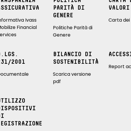
TRASPARENZA
POLITICA
CARTA 
ASSICURATIVA
PARITÀ DI
VALORI
GENERE
nformativa Ivass
Carta dei 
obilize Financial
Politiche Parità di
ervices
Genere
D.LGS.
BILANCIO DI
ACCESS
231/2001
SOSTENIBILITÀ
Report ac
ocumentale
Scarica versione
pdf
UTILIZZO
DISPOSITIVI
DI
REGISTRAZIONE