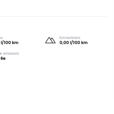
no
Extraurbano
 l/100 km
0,00 l/100 km
e emissioni
 6e