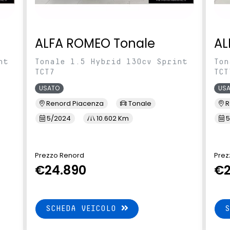
ALFA ROMEO Tonale
AL
nt
Tonale 1.5 Hybrid 130cv Sprint
Ton
TCT7
TCT
USATO
US
Renord Piacenza
Tonale
R
5/2024
10.602 Km
5
Prezzo Renord
Prez
€24.890
€2
SCHEDA VEICOLO