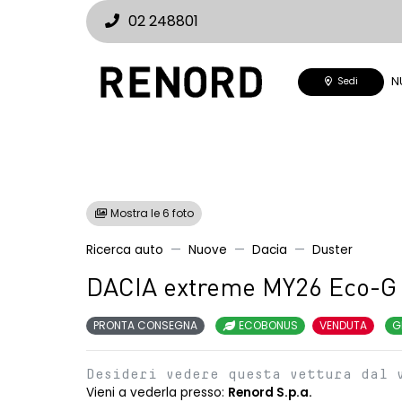
02 248801
N
Sedi
Mostra le 6 foto
Ricerca auto
Nuove
Dacia
Duster
DACIA extreme MY26 Eco-G
PRONTA CONSEGNA
ECOBONUS
VENDUTA
G
Desideri vedere questa vettura dal 
Vieni a vederla presso:
Renord S.p.a.