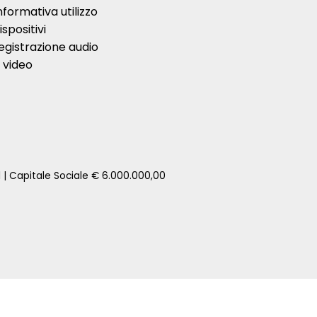
nformativa utilizzo
ispositivi
egistrazione audio
 video
1 | Capitale Sociale € 6.000.000,00
zione della tua auto senza impegno