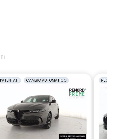
TI
PATENTATI
CAMBIO AUTOMATICO
NEOPATENTATI
C