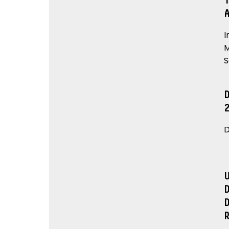
I
M
S
D