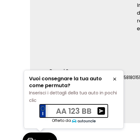
I
d
r
e
Renord S.p.a.
REA Milano 810796 | P.IVA e C.F. 0085818015
Vuoi consegnare la tua auto
Chiudi
Cookie Policy
come permuta?
Privacy Policy
Inserisci i dettagli della tua auto in pochi
Impostazioni di tracciamento
clic
AA 123 BB
Ricevi una valuta
Offerto da