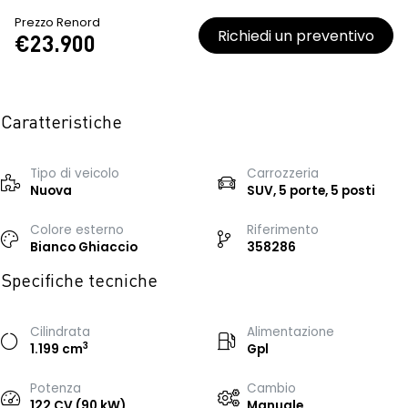
Prezzo Renord
Richiedi un preventivo
€23.900
Caratteristiche
Tipo di veicolo
Carrozzeria
Nuova
SUV, 5 porte, 5 posti
Colore esterno
Riferimento
Bianco Ghiaccio
358286
Specifiche tecniche
Cilindrata
Alimentazione
3
1.199 cm
Gpl
Potenza
Cambio
122 CV (90 kW)
Manuale