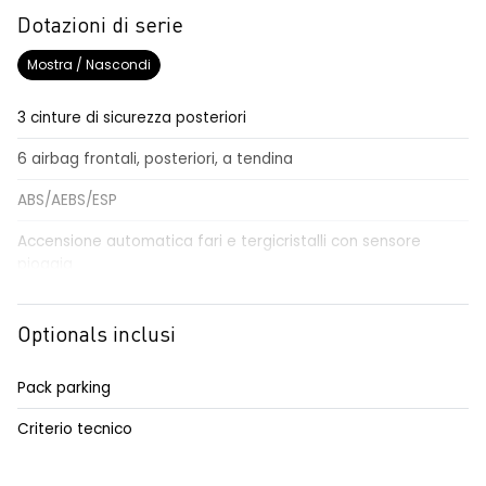
Dotazioni di serie
Mostra / Nascondi
3 cinture di sicurezza posteriori
6 airbag frontali, posteriori, a tendina
ABS/AEBS/ESP
Accensione automatica fari e tergicristalli con sensore
pioggia
Airbag per il conducente e passeggero
Optionals inclusi
Alzacristalli elettrici impulsionali anteriori e posteriori
Alzacristallo elettrico impulsionale anteriore lato conducente
Pack parking
Anabbaglianti Eco-LED
Criterio tecnico
Assistenza alla frenata di emergenza AFU