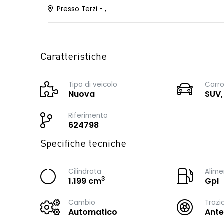
Presso Terzi - ,
Caratteristiche
Tipo di veicolo
Carro
Nuova
SUV,
Riferimento
624798
Specifiche tecniche
Cilindrata
Alime
3
1.199 cm
Gpl
Cambio
Trazi
Automatico
Ante