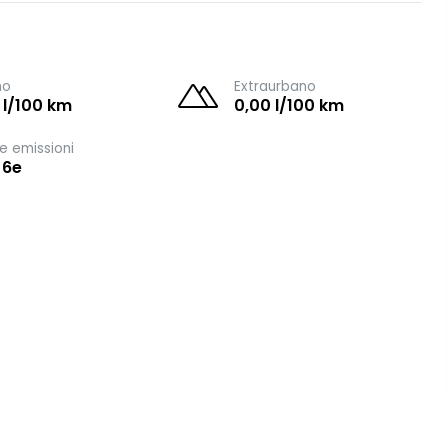
no
Extraurbano
 l/100 km
0,00 l/100 km
e emissioni
 6e