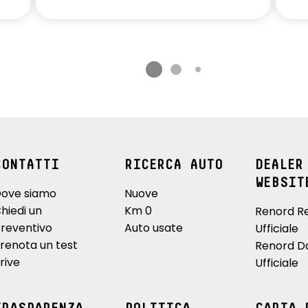
CONTATTI
RICERCA AUTO
DEALER
WEBSIT
ove siamo
Nuove
hiedi un
Km 0
Renord R
reventivo
Auto usate
Ufficiale
renota un test
Renord D
rive
Ufficiale