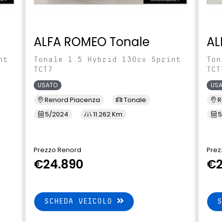
ALFA ROMEO Tonale
AL
nt
Tonale 1.5 Hybrid 130cv Sprint
Ton
TCT7
TCT
USATO
US
Renord Piacenza
Tonale
R
5/2024
11.262 Km
5
Prezzo Renord
Prez
€24.890
€2
SCHEDA VEICOLO