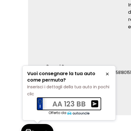
I
d
r
e
Renord S.p.a.
REA Milano 810796 | P.IVA e C.F. 0085818015
Vuoi consegnare la tua auto
Chiudi
Cookie Policy
come permuta?
Privacy Policy
Inserisci i dettagli della tua auto in pochi
Impostazioni di tracciamento
clic
AA 123 BB
Ricevi una valuta
Offerto da