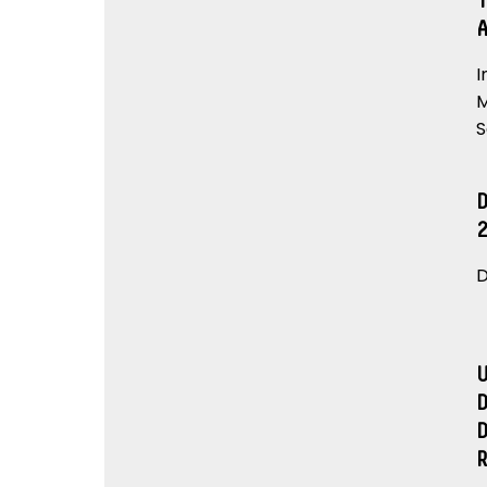
I
M
S
D