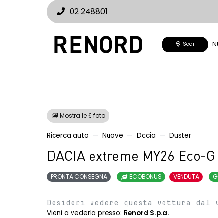
02 248801
N
Sedi
Mostra le 6 foto
Ricerca auto
Nuove
Dacia
Duster
DACIA extreme MY26 Eco-G 
PRONTA CONSEGNA
ECOBONUS
VENDUTA
G
Desideri vedere questa vettura dal 
Vieni a vederla presso:
Renord S.p.a.