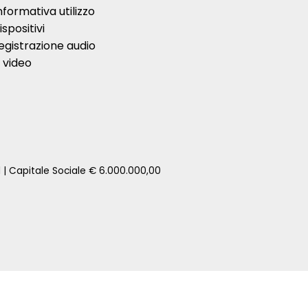
nformativa utilizzo
ispositivi
egistrazione audio
 video
1 | Capitale Sociale € 6.000.000,00
zione della tua auto senza impegno