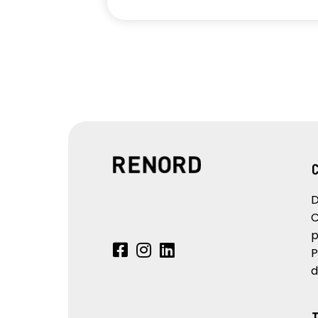
D
C
p
P
d