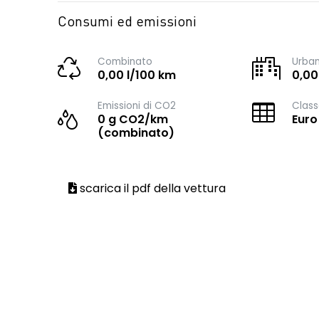
Consumi ed emissioni
Combinato
Urba
0,00 l/100 km
0,00
Emissioni di CO2
Class
0 g CO2/km
Euro
(combinato)
scarica il pdf della vettura