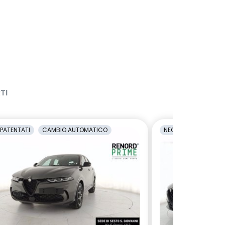
TI
PATENTATI
CAMBIO AUTOMATICO
NEOPATENTATI
C