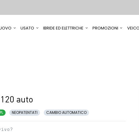
UOVO
USATO
IBRIDE ED ELETTRICHE
PROMOZIONI
VEICO
120 auto
PL
NEOPATENTATI
CAMBIO AUTOMATICO
vivo?