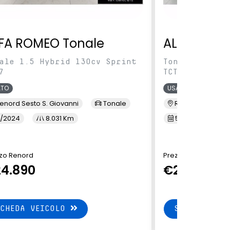
FA ROMEO Tonale
ALFA ROME
ale 1.5 Hybrid 130cv Sprint
Tonale 1.5 Hy
7
TCT7
ATO
USATO
enord Sesto S. Giovanni
Tonale
Renord Baranza
/2024
8.031 Km
5/2024
1
zo Renord
Prezzo Renord
4.890
€24.890
SCHEDA VEICOLO
SCHEDA VEI