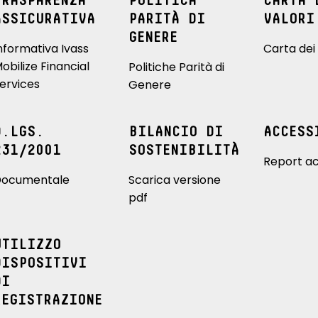
TRASPARENZA
POLITICA
CARTA 
ASSICURATIVA
PARITÀ DI
VALORI
GENERE
nformativa Ivass
Carta dei 
obilize Financial
Politiche Parità di
ervices
Genere
D.LGS.
BILANCIO DI
ACCESS
231/2001
SOSTENIBILITÀ
Report ac
ocumentale
Scarica versione
pdf
UTILIZZO
DISPOSITIVI
DI
REGISTRAZIONE