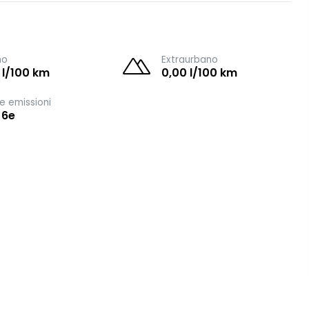
no
Extraurbano
 l/100 km
0,00 l/100 km
e emissioni
 6e