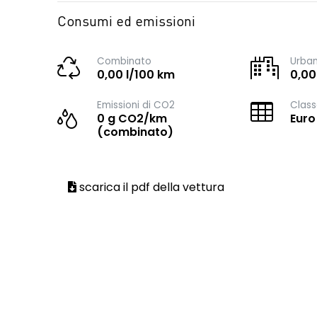
Consumi ed emissioni
Combinato
Urba
0,00 l/100 km
0,00
Emissioni di CO2
Class
0 g CO2/km
Euro
(combinato)
scarica il pdf della vettura