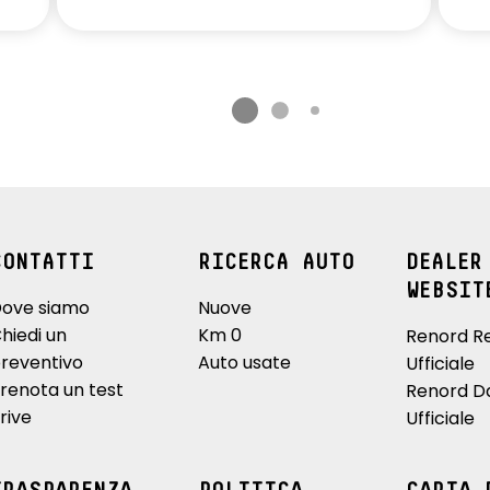
CONTATTI
RICERCA AUTO
DEALER
WEBSIT
ove siamo
Nuove
hiedi un
Km 0
Renord R
reventivo
Auto usate
Ufficiale
renota un test
Renord D
rive
Ufficiale