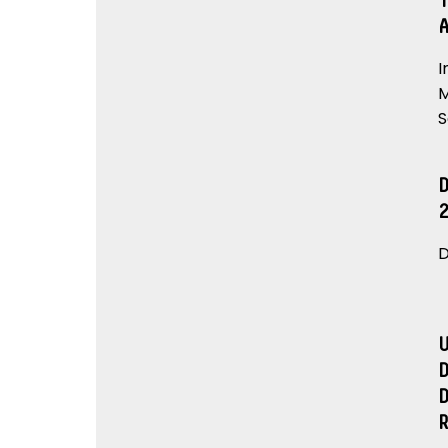
I
M
S
D