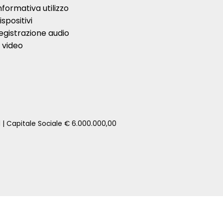
nformativa utilizzo
ispositivi
egistrazione audio
 video
1 | Capitale Sociale € 6.000.000,00
zione della tua auto senza impegno