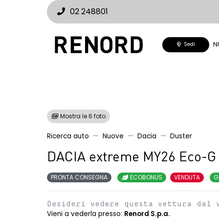
02 248801
N
Sedi
Mostra le 6 foto
Ricerca auto
Nuove
Dacia
Duster
DACIA extreme MY26 Eco-G 
PRONTA CONSEGNA
ECOBONUS
VENDUTA
G
Desideri vedere questa vettura dal 
Vieni a vederla presso:
Renord S.p.a.