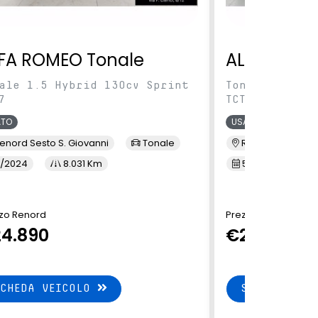
FA ROMEO Tonale
ALFA ROME
ale 1.5 Hybrid 130cv Sprint
Tonale 1.5 Hy
7
TCT7
ATO
USATO
enord Sesto S. Giovanni
Tonale
Renord Baranza
/2024
8.031 Km
5/2024
1
zo Renord
Prezzo Renord
4.890
€24.890
SCHEDA VEICOLO
SCHEDA VEI