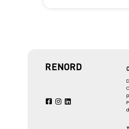
D
C
p
P
d