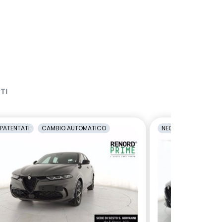
TI
PATENTATI
CAMBIO AUTOMATICO
NEOPATENTATI
C