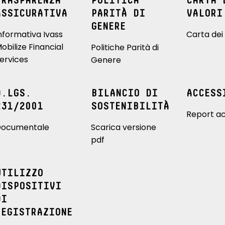
TRASPARENZA
POLITICA
CARTA 
ASSICURATIVA
PARITÀ DI
VALORI
GENERE
nformativa Ivass
Carta dei 
obilize Financial
Politiche Parità di
ervices
Genere
D.LGS.
BILANCIO DI
ACCESS
231/2001
SOSTENIBILITÀ
Report ac
ocumentale
Scarica versione
pdf
UTILIZZO
DISPOSITIVI
DI
REGISTRAZIONE