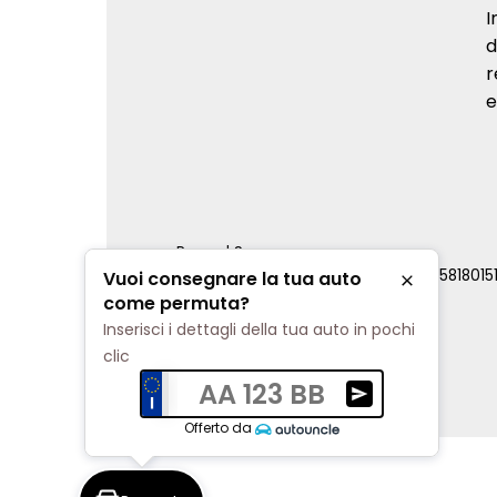
I
d
r
e
Renord S.p.a.
REA Milano 810796 | P.IVA e C.F. 0085818015
Vuoi consegnare la tua auto
Chiudi
Cookie Policy
come permuta?
Privacy Policy
Inserisci i dettagli della tua auto in pochi
Impostazioni di tracciamento
clic
AA 123 BB
Ricevi una valuta
Offerto da