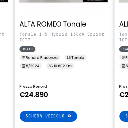
ALFA ROMEO Tonale
AL
nt
Tonale 1.5 Hybrid 130cv Sprint
Ton
TCT7
TCT
USATO
US
Renord Piacenza
Tonale
R
5/2024
10.602 Km
5
Prezzo Renord
Prez
€24.890
€2
SCHEDA VEICOLO