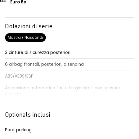
Euro 6e
Dotazioni di serie
Mostra / Nascondi
3 cinture di sicurezza posteriori
6 airbag frontali, posteriori, a tendina
ABS/AEBS/ESP
Accensione automatica fari e tergicristalli con sensore
pioggia
Airbag per il conducente e passeggero
Optionals inclusi
Alzacristalli elettrici impulsionali anteriori e posteriori
Alzacristallo elettrico impulsionale anteriore lato conducente
Pack parking