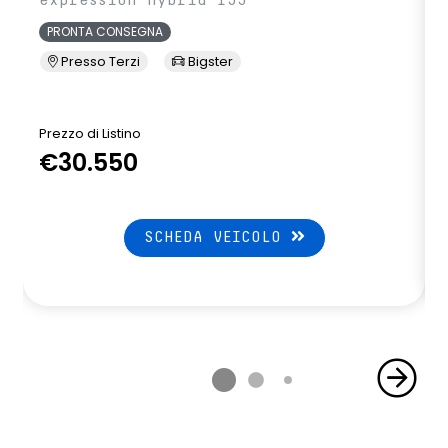
expression hybrid 155
PRONTA CONSEGNA
Presso Terzi
Bigster
Prezzo di Listino
P
€30.550
SCHEDA VEICOLO