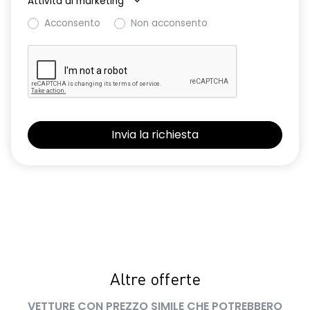
Attività di marketing
*
controllo sulla porta del conducente
Acconsento
Non acconsento
Riconoscimento corsia LKA
Riconoscimento dei segnali stradali con avviso del
superamento del limite di velocità ISA
Selleria in tessuto specifico extreme in TEP Microcloud con
logo Dacia impresso
Sistema avanzato di rilevamento stato di vigilanza del
conducente con telecamera
Sistema di controllo della pressione pneumatici
Vetri posteriori e lunotto scuri
Volante regolabile in altezza e profondita'
Volante soft feel con comandi per ISA
Altre offerte
VETTURE CON PREZZO SIMILE CHE POTREBBERO