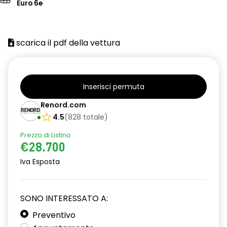
Euro 6e
scarica il pdf della vettura
Inserisci permuta
Renord.com
4.5
(
828
totale
)
Prezzo di Listino
€28.700
Iva Esposta
SONO INTERESSATO A:
Preventivo