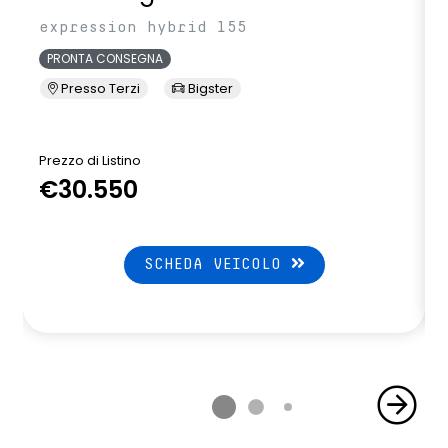
expression hybrid 155
PRONTA CONSEGNA
Presso Terzi
Bigster
Prezzo di Listino
P
€30.550
SCHEDA VEICOLO